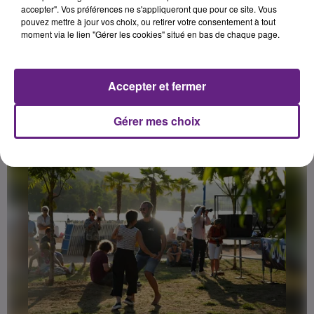
accepter". Vos préférences ne s'appliqueront que pour ce site. Vous
LES BALADES CONTÉES DE CHAGNY :
pouvez mettre à jour vos choix, ou retirer votre consentement à tout
DÉCOUVREZ L'HISTOIRE DU VILLAGE...
moment via le lien "Gérer les cookies" situé en bas de chaque page.
Lulu vous fait visiter le Chagny des années 30 comme si
vous y étiez.
Accepter et fermer
LES INFOS LOCALES
Gérer mes choix
En voir plus