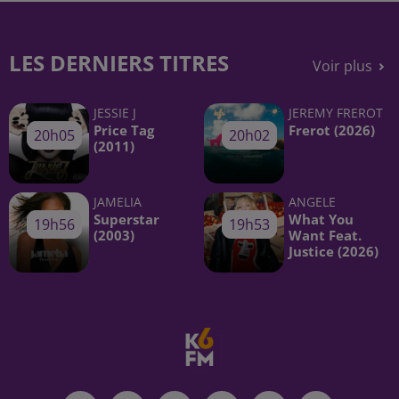
LES DERNIERS TITRES
Voir plus
JESSIE J
JEREMY FREROT
Price Tag
Frerot (2026)
20h05
20h05
20h02
20h02
(2011)
JAMELIA
ANGELE
Superstar
What You
19h56
19h56
19h53
19h53
(2003)
Want Feat.
Justice (2026)