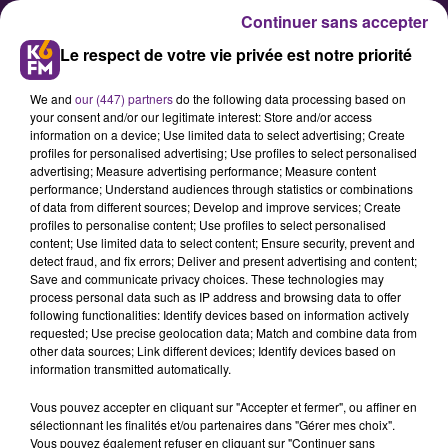
Continuer sans accepter
Le respect de votre vie privée est notre priorité
We and
our (447) partners
do the following data processing based on
your consent and/or our legitimate interest: Store and/or access
information on a device; Use limited data to select advertising; Create
profiles for personalised advertising; Use profiles to select personalised
advertising; Measure advertising performance; Measure content
Agent percuté par un train à
performance; Understand audiences through statistics or combinations
of data from different sources; Develop and improve services; Create
Dijon : François Rebsamen
profiles to personalise content; Use profiles to select personalised
adresse ses condoléances
content; Use limited data to select content; Ensure security, prevent and
detect fraud, and fix errors; Deliver and present advertising and content;
Save and communicate privacy choices. These technologies may
process personal data such as IP address and browsing data to offer
Lundi 11 mars, dans la soirée, deux
following functionalities: Identify devices based on information actively
agents de maintenance de la SNCF
requested; Use precise geolocation data; Match and combine data from
other data sources; Link different devices; Identify devices based on
ont été percutés par un train de
information transmitted automatically.
marchandise à Dijon, à la sortie de
Vous pouvez accepter en cliquant sur "Accepter et fermer", ou affiner en
la gare. L’un est décédé, l’autre
sélectionnant les finalités et/ou partenaires dans "Gérer mes choix".
blessé. François Rebsamen a pris la
Vous pouvez également refuser en cliquant sur "Continuer sans