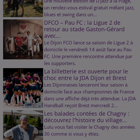
une nouvelle édition de D’Jazz à la Plage,
un rendez-vous estival gratuit mêlant jazz,
blues et swing dans un...
DFCO – Pau FC : la Ligue 2 de
retour au stade Gaston-Gérard
avec...
Le Dijon FCO lance sa saison de Ligue 2 à
domicile le vendredi 14 août face au Pau
FC. Une première rencontre attendue par
les supporters.
La billetterie est ouverte pour le
choc entre la JDA Dijon et Brest
Les Dijonnaises lanceront leur saison à
domicile face aux championnes de France
dans une affiche déjà très attendue. La JDA
Handball reçoit Brest mercredi 2...
Les balades contées de Chagny :
découvrez l'histoire du village...
Lulu vous fait visiter le Chagny des années
30 comme si vous y étiez.