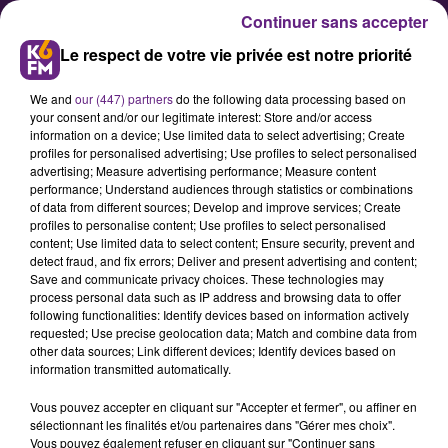
Continuer sans accepter
Le respect de votre vie privée est notre priorité
We and
our (447) partners
do the following data processing based on
your consent and/or our legitimate interest: Store and/or access
information on a device; Use limited data to select advertising; Create
profiles for personalised advertising; Use profiles to select personalised
advertising; Measure advertising performance; Measure content
Avez-vous lu le nouveau Dijon
performance; Understand audiences through statistics or combinations
of data from different sources; Develop and improve services; Create
l’hebdo ?
profiles to personalise content; Use profiles to select personalised
content; Use limited data to select content; Ensure security, prevent and
detect fraud, and fix errors; Deliver and present advertising and content;
Le numéro de rentrée du journal
Save and communicate privacy choices. These technologies may
process personal data such as IP address and browsing data to offer
Dijon l’hebdo a été publié cette
following functionalities: Identify devices based on information actively
semaine.
requested; Use precise geolocation data; Match and combine data from
other data sources; Link different devices; Identify devices based on
information transmitted automatically.
Publié : 15 septembre 2023 à 19h59 par Fabrice Aubry
Vous pouvez accepter en cliquant sur "Accepter et fermer", ou affiner en
sélectionnant les finalités et/ou partenaires dans "Gérer mes choix".
Vous pouvez également refuser en cliquant sur "Continuer sans