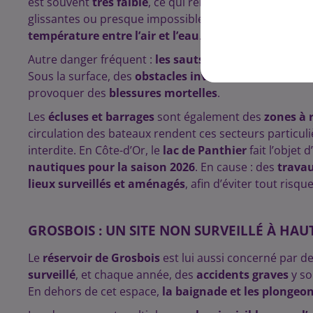
est souvent
très faible
, ce qui rend les
secours diffici
glissantes ou presque impossibles à remonter. Le
ris
température entre l’air et l’eau
.
Autre danger fréquent :
les sauts depuis les ponts
. M
Sous la surface, des
obstacles invisibles
comme des ro
provoquer des
blessures mortelles
.
Les
écluses et barrages
sont également des
zones à r
circulation des bateaux rendent ces secteurs particu
interdite.
En Côte-d’Or, le
lac de Panthier
fait l’objet 
nautiques pour la saison 2026
. En cause : des
trava
lieux surveillés et aménagés
, afin d’éviter tout risque
GROSBOIS : UN SITE NON SURVEILLÉ À HAU
Le
réservoir de Grosbois
est lui aussi concerné par d
surveillé
, et chaque année, des
accidents graves
y so
En dehors de cet espace,
la baignade et les plongeon