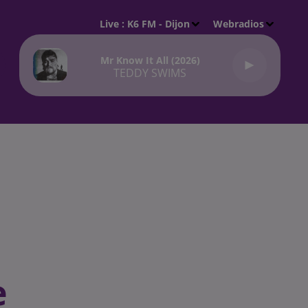
Live :
K6 FM - Dijon
Webradios
Mr Know It All (2026)
TEDDY SWIMS
e