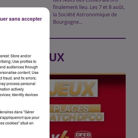
finalement lieu. Les 7 et 8 août,
la Société Astronomique de
uer sans accepter
Bourgogne...
LES JEUX
erest: Store and/or
tising; Use profiles to
tand audiences through
personalise content; Use
 fraud, and fix errors;
 may process personal
mation actively
vices; Identify devices
rtenaires dans "Gérer
s'appliqueront que pour
les cookies" situé en
u