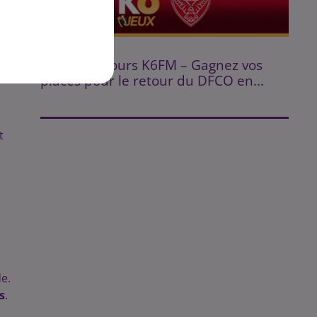
Fin : 14 août 2026
s
.
⚽ Jeu Concours K6FM – Gagnez vos
places pour le retour du DFCO en...
t
de.
s
.