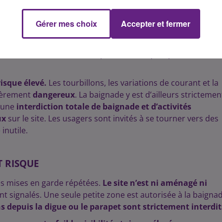
les en cas d’accident
. Les berges peuvent également être
que d’hydrocution
est aussi
élevé
à cause des
écarts de
Gérer mes choix
Accepter et fermer
ême à faible hauteur, ils peuvent entraîner des
chocs grave
chers, blocs de béton ou pieux métalliques peuvent
isque élevé.
Les tourbillons, les variations de courant et la
lièrement
dangereux
. La baignade y est d’ailleurs strictemen
d’une
interdiction totale de baignade et d’activités
ux
sur le site.
Les usagers sont invités à se tourner vers des
 inutile.
T RISQUE
es mises en garde répétées.
Le site n’est ni aménagé ni
nt signalés. Une seule petite zone est autorisée à la baigna
s depuis la digue ou le parapet sont strictement interdit