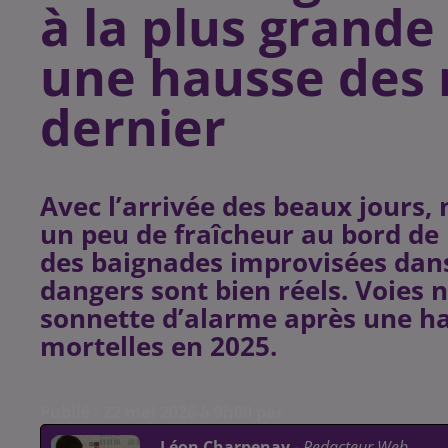
à la plus grande
une hausse des 
dernier
Avec l’arrivée des beaux jours
un peu de fraîcheur au bord de l
des baignades improvisées dans 
dangers sont bien réels. Voies n
sonnette d’alarme après une h
mortelles en 2025.
Publié : 22 mai 2026 à 9h00 par
Léon Charpenay
-
Redacteur Web