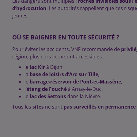
Les dangers sont multiples :
roches invisibles sous l’e
d’hydrocution
. Les autorités rappellent que ces ris
jeunes.
OÙ SE BAIGNER EN TOUTE SÉCURITÉ ?
Pour éviter les accidents, VNF recommande de
privil
région, plusieurs lieux sont accessibles :
le
lac Kir
à Dijon,
la
base de loisirs d’Arc-sur-Tille
,
le
barrage-réservoir de Pont-et-Massène
,
l’
étang de Fouché
à Arnay-le-Duc,
le
lac des Settons
dans la Nièvre.
Tous les
sites
ne sont
pas surveillés en permanence