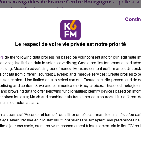
oies navigables de France Centre Bourgogne
appelle à la
vention #Coulepastonété
.
Contin
EZ LES JEUNES
ance
, les
cours d’eau et plans d’eau
représentent une part
Le respect de votre vie privée est notre priorité
. Ils concentrent
41 % des décès par noyade
enregistrés en
ers
do the following data processing based on your consent and/or our legitimate int
device; Use limited data to select advertising; Create profiles for personalised adver
 noyades mortelles chez les moins de 18 ans
surviennent
vertising; Measure advertising performance; Measure content performance; Unders
ns of data from different sources; Develop and improve services; Create profiles to 
erdu la vie, contre 20 l’année précédente.
Des chiffres qui
alised content; Use limited data to select content; Ensure security, prevent and detect
tes chaleurs
incitent de plus en plus de personnes à
se
ertising and content; Save and communicate privacy choices. These technologies
and browsing data to offer following functionalities: Identify devices based on infor
eolocation data; Match and combine data from other data sources; Link different de
nsmitted automatically.
S SOUVENT SOUS-ESTIMÉS
cliquant sur "Accepter et fermer", ou affiner en sélectionnant les finalités et/ou pa
 également refuser en cliquant sur "Continuer sans accepter". Vos préférences ne 
tre à jour vos choix, ou retirer votre consentement à tout moment via le lien "Gérer 
ans les
zones non aménagées
comporte de
nombreux
vent être
violents et imprévisibles
. La
visibilité sous l’ea