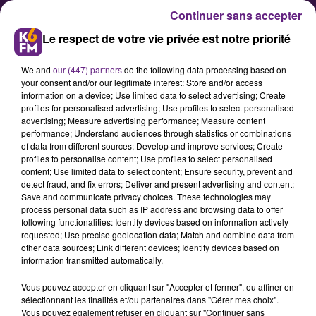
Continuer sans accepter
Le respect de votre vie privée est notre priorité
We and
our (447) partners
do the following data processing based on
your consent and/or our legitimate interest: Store and/or access
information on a device; Use limited data to select advertising; Create
profiles for personalised advertising; Use profiles to select personalised
advertising; Measure advertising performance; Measure content
Balade sur les traces des
performance; Understand audiences through statistics or combinations
of data from different sources; Develop and improve services; Create
animaux
profiles to personalise content; Use profiles to select personalised
content; Use limited data to select content; Ensure security, prevent and
detect fraud, and fix errors; Deliver and present advertising and content;
Save and communicate privacy choices. These technologies may
Publié : 19 juin 2026 à 17h12 par COMMUNAUTÉ DE
process personal data such as IP address and browsing data to offer
COMMUNES OUCHE ET MONTAGNE
following functionalities: Identify devices based on information actively
requested; Use precise geolocation data; Match and combine data from
other data sources; Link different devices; Identify devices based on
information transmitted automatically.
Vous pouvez accepter en cliquant sur "Accepter et fermer", ou affiner en
sélectionnant les finalités et/ou partenaires dans "Gérer mes choix".
Vous pouvez également refuser en cliquant sur "Continuer sans