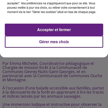
accepter". Vos préférences ne s'appliqueront que pour ce site. Vous
pouvez mettre à jour vos choix, ou retirer votre consentement à tout
moment via le lien "Gérer les cookies" situé en bas de chaque page.
Accepter et fermer
Gérer mes choix
Par Emma Michelet, Coordinatrice pédagogique et
Chargée de mission forêt à la Communauté de
Communes Gevrey Nuits-Saint-Georges, et en
partenariat avec la Communauté de communes Ouche
et Montagne.
À l'occasion d'une balade accessible aux familles, partez
à la découverte de la forêt en apprenant à lire les traces
et indices laissés par les animaux sauvages.
Une immersion ludique et instructive pour observer la