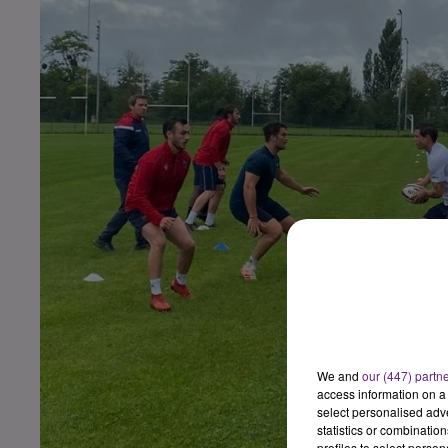
We and
our (447) partn
access information on a 
select personalised ad
statistics or combinatio
profiles to select person