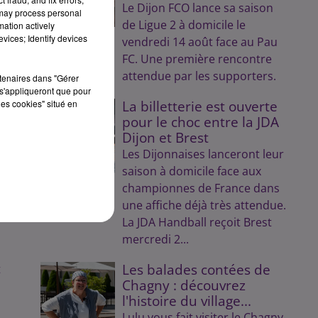
Le Dijon FCO lance sa saison
 may process personal
de Ligue 2 à domicile le
mation actively
vices; Identify devices
vendredi 14 août face au Pau
FC. Une première rencontre
attendue par les supporters.
rtenaires dans "Gérer
s'appliqueront que pour
les cookies" situé en
La billetterie est ouverte
pour le choc entre la JDA
Dijon et Brest
Les Dijonnaises lanceront leur
saison à domicile face aux
championnes de France dans
une affiche déjà très attendue.
La JDA Handball reçoit Brest
mercredi 2...
Les balades contées de
t
Chagny : découvrez
l'histoire du village...
Lulu vous fait visiter le Chagny