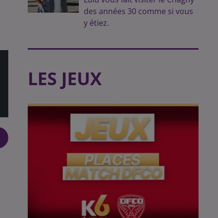
des années 30 comme si vous
y étiez.
LES JEUX