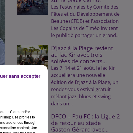
Les Festivinales by Comité des
Fêtes et du Développement de
Beaune (CFDB) et l'association
Les Copains de Timéo invitent
le public à partager un grand...
D’Jazz à la Plage revient
au lac Kir avec trois
soirées de concerts...
Les 7, 14 et 21 août, le lac Kir
accueillera une nouvelle
uer sans accepter
édition de D’Jazz à la Plage, un
rendez-vous estival gratuit
mêlant jazz, blues et swing
dans un...
erest: Store and/or
DFCO – Pau FC : la Ligue 2
tising; Use profiles to
de retour au stade
tand audiences through
personalise content; Use
Gaston-Gérard avec...
 fraud, and fix errors;