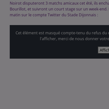
Noirot disputeront 3 matchs amicaux cet été, ils enc
Bourillot, et suivront un court stage sur un week-end
matin sur le compte Twitter du Stade Dijonnais :
Cet élément est masqué compte-tenu du refus du d
l'afficher, merci de nous donner votr
Affic