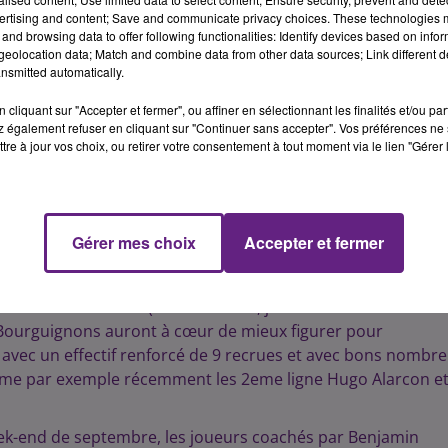
ertising and content; Save and communicate privacy choices. These technologies
and browsing data to offer following functionalities: Identify devices based on infor
eolocation data; Match and combine data from other data sources; Link different de
nsmitted automatically.
cliquant sur "Accepter et fermer", ou affiner en sélectionnant les finalités et/ou pa
 également refuser en cliquant sur "Continuer sans accepter". Vos préférences ne 
tre à jour vos choix, ou retirer votre consentement à tout moment via le lien "Gérer 
ement ce lundi matin au stade Bourillot
Gérer mes choix
Accepter et fermer
Stade Dijonnais se sont retrouvés ce lundi matin au stade
paration à la nouvelle saison de « Nationale ». Après un
 nouvelle division (3eme division, juste en dessous de la
 Bourguignons auront à cœur de mieux figurer pour
 avec un effectif renforcé de 9 recrues et avec bons nombre
omme par exemple récemment les 2eme ligne Hugo Alarcon e
eek-end de septembre, les joueurs coachés par Benjamin