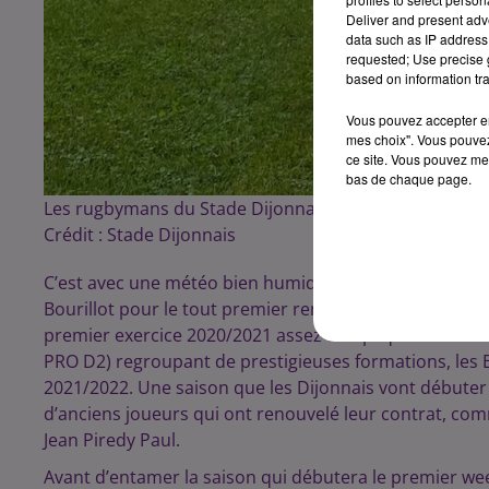
Deliver and present adv
data such as IP address 
requested; Use precise g
based on information tra
Vous pouvez accepter en 
mes choix". Vous pouvez
ce site. Vous pouvez met
bas de chaque page.
Les rugbymans du Stade Dijonnais ont repris l’entrain
Crédit :
Stade Dijonnais
C’est avec une météo bien humide que les joueurs du 
Bourillot pour le tout premier rendez-vous de leur pré
premier exercice 2020/2021 assez compliqué dans cette
PRO D2) regroupant de prestigieuses formations, les
2021/2022. Une saison que les Dijonnais vont débuter
d’anciens joueurs qui ont renouvelé leur contrat, c
Jean Piredy Paul.
Avant d’entamer la saison qui débutera le premier w