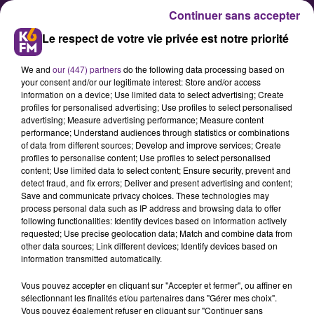
Continuer sans accepter
Le respect de votre vie privée est notre priorité
We and
our (447) partners
do the following data processing based on
your consent and/or our legitimate interest: Store and/or access
information on a device; Use limited data to select advertising; Create
profiles for personalised advertising; Use profiles to select personalised
advertising; Measure advertising performance; Measure content
Candidature d’Édouard Philippe :
performance; Understand audiences through statistics or combinations
of data from different sources; Develop and improve services; Create
le comité Horizons Dijon réagit
profiles to personalise content; Use profiles to select personalised
content; Use limited data to select content; Ensure security, prevent and
detect fraud, and fix errors; Deliver and present advertising and content;
Par un entretien accordé à
Save and communicate privacy choices. These technologies may
process personal data such as IP address and browsing data to offer
l'hebdomadaire Le Point, Édouard
following functionalities: Identify devices based on information actively
Philippe a annoncé sa candidature
requested; Use precise geolocation data; Match and combine data from
other data sources; Link different devices; Identify devices based on
à la prochaine élection
information transmitted automatically.
présidentielle. Suite à cette
Vous pouvez accepter en cliquant sur "Accepter et fermer", ou affiner en
nouvelle, le comité Horizons de
sélectionnant les finalités et/ou partenaires dans "Gérer mes choix".
Dijon s’est exprimé par voie de
Vous pouvez également refuser en cliquant sur "Continuer sans