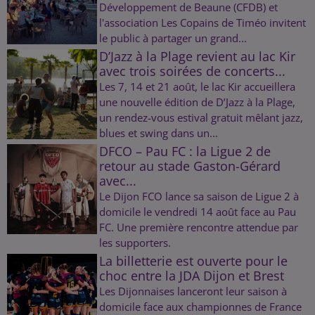
Développement de Beaune (CFDB) et
l'association Les Copains de Timéo invitent
le public à partager un grand...
D’Jazz à la Plage revient au lac Kir
avec trois soirées de concerts...
Les 7, 14 et 21 août, le lac Kir accueillera
une nouvelle édition de D’Jazz à la Plage,
un rendez-vous estival gratuit mêlant jazz,
blues et swing dans un...
DFCO – Pau FC : la Ligue 2 de
retour au stade Gaston-Gérard
avec...
Le Dijon FCO lance sa saison de Ligue 2 à
domicile le vendredi 14 août face au Pau
FC. Une première rencontre attendue par
les supporters.
La billetterie est ouverte pour le
choc entre la JDA Dijon et Brest
Les Dijonnaises lanceront leur saison à
domicile face aux championnes de France