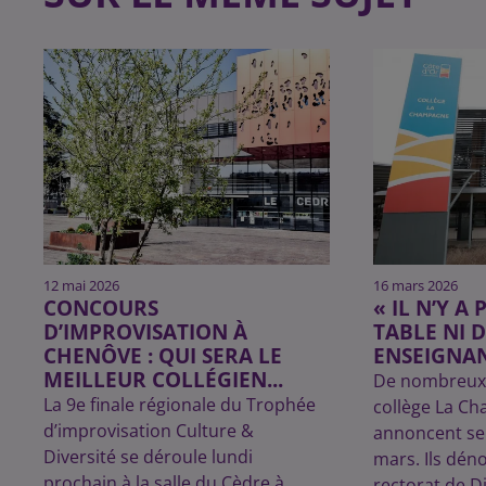
12 mai 2026
16 mars 2026
CONCOURS
« IL N’Y A
D’IMPROVISATION À
TABLE NI D
CHENÔVE : QUI SERA LE
ENSEIGNAN
MEILLEUR COLLÉGIEN...
De nombreux 
La 9e finale régionale du Trophée
collège La C
d’improvisation Culture &
annoncent se 
Diversité se déroule lundi
mars. Ils dén
prochain à la salle du Cèdre à
rectorat de D