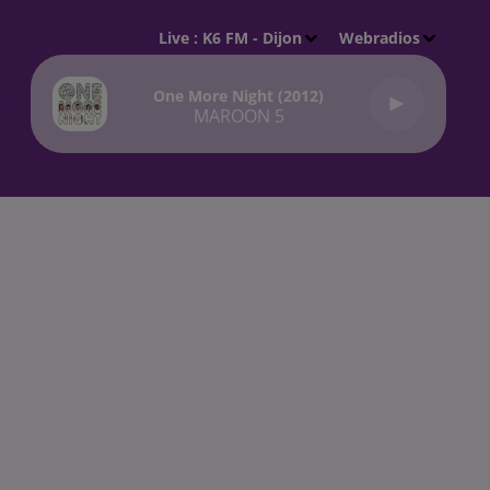
Live :
K6 FM - Dijon
Webradios
One More Night (2012)
MAROON 5