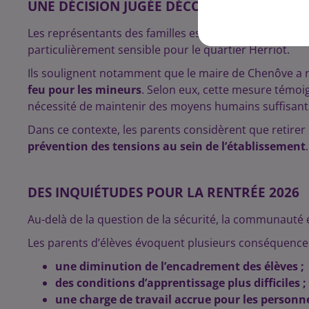
UNE DÉCISION JUGÉE DÉCONNECTÉE DU CO
Les représentants des familles estiment que la suppre
particulièrement sensible pour le quartier Herriot.
Ils soulignent notamment que le maire de Chenôve a 
feu pour les mineurs
. Selon eux, cette mesure témoign
nécessité de maintenir des moyens humains suffisants
Dans ce contexte, les parents considèrent que retirer
prévention des tensions au sein de l’établissement
.
DES INQUIÉTUDES POUR LA RENTRÉE 2026
Au-delà de la question de la sécurité, la communauté 
Les parents d’élèves évoquent plusieurs conséquences
une diminution de l’encadrement des élèves ;
des conditions d’apprentissage plus difficiles ;
une charge de travail accrue pour les personne