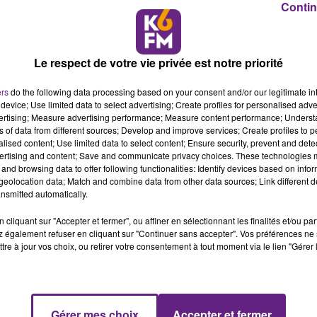
Contin
Le respect de votre vie privée est notre priorité
ers
do the following data processing based on your consent and/or our legitimate int
device; Use limited data to select advertising; Create profiles for personalised adver
vertising; Measure advertising performance; Measure content performance; Unders
ns of data from different sources; Develop and improve services; Create profiles to 
alised content; Use limited data to select content; Ensure security, prevent and detect
ertising and content; Save and communicate privacy choices. These technologies
and browsing data to offer following functionalities: Identify devices based on infor
eolocation data; Match and combine data from other data sources; Link different de
nsmitted automatically.
cliquant sur "Accepter et fermer", ou affiner en sélectionnant les finalités et/ou pa
 également refuser en cliquant sur "Continuer sans accepter". Vos préférences ne 
tre à jour vos choix, ou retirer votre consentement à tout moment via le lien "Gérer 
Gérer mes choix
Accepter et fermer