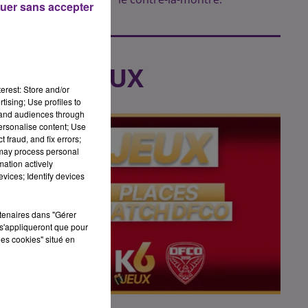
uer sans accepter
LES JEUX
erest: Store and/or
tising; Use profiles to
tand audiences through
personalise content; Use
 fraud, and fix errors;
 may process personal
mation actively
vices; Identify devices
rtenaires dans "Gérer
s'appliqueront que pour
les cookies" situé en
Fin : 14 août 2026