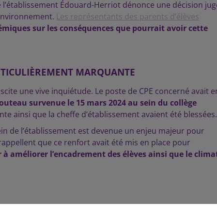
e l’établissement Édouard-Herriot dénonce une décision ju
n environnement.
Les représentants des parents d’élèves
démiques sur les conséquences que pourrait avoir cette
ARTICULIÈREMENT MARQUANTE
suscite une vive inquiétude. Le poste de CPE concerné avait e
 couteau survenue le 15 mars 2024 au sein du collège
nte ainsi que la cheffe d’établissement avaient été blessées.
ein de l’établissement est devenue un enjeu majeur pour
appellent que ce renfort avait été mis en place pour
 à améliorer l’encadrement des élèves ainsi que le clima