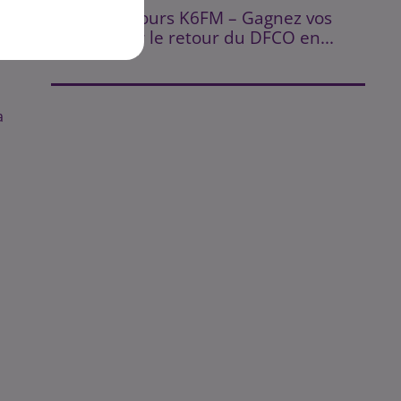
⚽ Jeu Concours K6FM – Gagnez vos
places pour le retour du DFCO en...
a