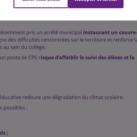
NTEXTE LOCAL
ssion de ce poste intervient dans un contexte
récemment pris un arrêté municipal
instaurant un couvre-
e des difficultés rencontrées sur le territoire et renforce l
 au sein du collège.
 un poste de CPE r
isque d’affaiblir le suivi des élèves et la
éducative redoute une dégradation du climat scolaire.
 possibles :
ls ;