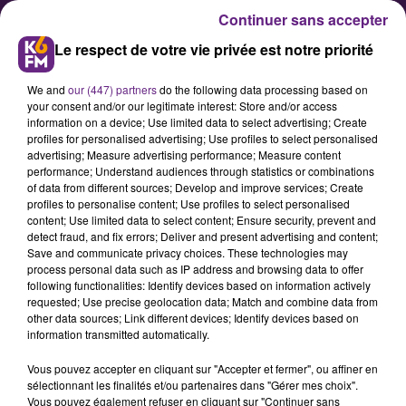
Continuer sans accepter
Le respect de votre vie privée est notre priorité
We and
our (447) partners
do the following data processing based on
your consent and/or our legitimate interest: Store and/or access
information on a device; Use limited data to select advertising; Create
profiles for personalised advertising; Use profiles to select personalised
advertising; Measure advertising performance; Measure content
Chevigny-Saint-Sauveur : la Ville
performance; Understand audiences through statistics or combinations
of data from different sources; Develop and improve services; Create
recherche 4 animateurs pour la
profiles to personalise content; Use profiles to select personalised
rentrée
content; Use limited data to select content; Ensure security, prevent and
detect fraud, and fix errors; Deliver and present advertising and content;
Save and communicate privacy choices. These technologies may
process personal data such as IP address and browsing data to offer
La Ville de Chevigny-Saint-Sauveur
following functionalities: Identify devices based on information actively
recrute 4 animateurs pour animer
requested; Use precise geolocation data; Match and combine data from
other data sources; Link different devices; Identify devices based on
la pause méridienne à la rentrée.
information transmitted automatically.
Voici les détails de l’offre.
Vous pouvez accepter en cliquant sur "Accepter et fermer", ou affiner en
sélectionnant les finalités et/ou partenaires dans "Gérer mes choix".
Vous pouvez également refuser en cliquant sur "Continuer sans