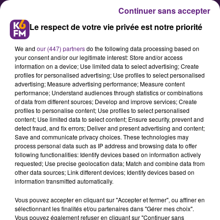
Continuer sans accepter
Le respect de votre vie privée est notre priorité
We and
our (447) partners
do the following data processing based on
your consent and/or our legitimate interest: Store and/or access
information on a device; Use limited data to select advertising; Create
profiles for personalised advertising; Use profiles to select personalised
advertising; Measure advertising performance; Measure content
Combien de kilos de déchets un
performance; Understand audiences through statistics or combinations
of data from different sources; Develop and improve services; Create
Côte-d’Orien produit-il chaque
profiles to personalise content; Use profiles to select personalised
année ?
content; Use limited data to select content; Ensure security, prevent and
detect fraud, and fix errors; Deliver and present advertising and content;
Save and communicate privacy choices. These technologies may
process personal data such as IP address and browsing data to offer
L’Insee Bourgogne-Franche-Comté
following functionalities: Identify devices based on information actively
vient de publier les résultats d'une
requested; Use precise geolocation data; Match and combine data from
other data sources; Link different devices; Identify devices based on
nouvelle étude sur le tri et la
information transmitted automatically.
valorisation des déchets ménagers
Vous pouvez accepter en cliquant sur "Accepter et fermer", ou affiner en
dans le département et la région.
sélectionnant les finalités et/ou partenaires dans "Gérer mes choix".
Vous pouvez également refuser en cliquant sur "Continuer sans