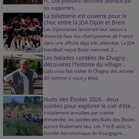
FC. Une première rencontre attendue par
les supporters.
La billetterie est ouverte pour le
choc entre la JDA Dijon et Brest
Les Dijonnaises lanceront leur saison à
domicile face aux championnes de France
dans une affiche déjà très attendue. La JDA
Handball reçoit Brest mercredi 2...
Les balades contées de Chagny :
découvrez l'histoire du village...
Lulu vous fait visiter le Chagny des années
30 comme si vous y étiez.
Nuits des Étoiles 2026 : deux
soirées pour explorer le ciel d’été...
Initialement annulées par crainte
d’incendie, les soirées des Nuits des Étoiles
auront finalement lieu. Les 7 et 8 août, la
Société Astronomique de Bourgogne...