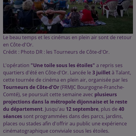
Le beau temps et les cinémas en plein air sont de retour
en Côte-d'Or.
Crédit :
Photo DR : les Tourneurs de Côte-d'Or.
L'opération
"Une toile sous les étoiles"
a repris ses
quartiers d'été en Côte-d'Or. Lancée le
3 juillet
à Talant,
cette tournée de cinéma en plein air, organisée par les
Tourneurs de Côte-d'Or
(FRMJC Bourgogne-Franche-
Comté), se poursuit cette semaine avec
plusieurs
projections dans la métropole dijonnaise et le reste
du département
. Jusqu'au
12 septembre
, plus de
40
séances
sont programmées dans des parcs, jardins,
places ou stades afin d'offrir au public une expérience
cinématographique conviviale sous les étoiles.