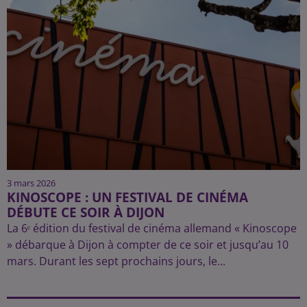
3 mars 2026
KINOSCOPE : UN FESTIVAL DE CINÉMA
DÉBUTE CE SOIR À DIJON
La 6ᵉ édition du festival de cinéma allemand « Kinoscope
» débarque à Dijon à compter de ce soir et jusqu’au 10
mars. Durant les sept prochains jours, le...