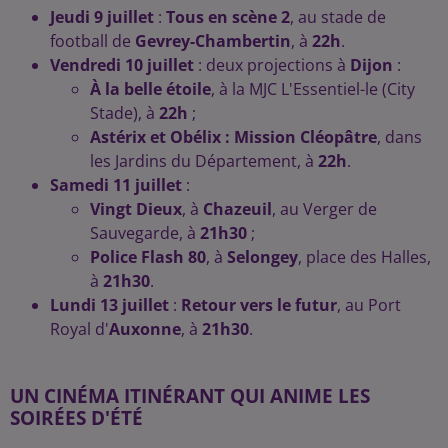
Jeudi 9 juillet
:
Tous en scène 2
, au stade de
football de
Gevrey-Chambertin
, à
22h
.
Vendredi 10 juillet
: deux projections à
Dijon
:
À la belle étoile
, à la MJC L'Essentiel-le (City
Stade), à
22h
;
Astérix et Obélix : Mission Cléopâtre
, dans
les Jardins du Département, à
22h
.
Samedi 11 juillet
:
Vingt Dieux
, à
Chazeuil
, au Verger de
Sauvegarde, à
21h30
;
Police Flash 80
, à
Selongey
, place des Halles,
à
21h30
.
Lundi 13 juillet
:
Retour vers le futur
, au Port
Royal d'
Auxonne
, à
21h30
.
UN CINÉMA ITINÉRANT QUI ANIME LES
SOIRÉES D'ÉTÉ