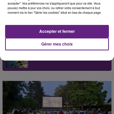
semaine. Retrouvez toutes les
accepter". Vos préférences ne s'appliqueront que pour ce site. Vous
pouvez mettre à jour vos choix, ou retirer votre consentement à tout
informations sur des séances de
moment via le lien "Gérer les cookies" situé en bas de chaque page.
cinéma en plein air proches de chez
vous.
Accepter et fermer
Publié : 7 juillet 2026 à 12h45 par
Gérer mes choix
Léon Charpenay
-
Redacteur Web
Pigiste