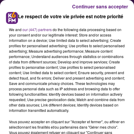
Continuer sans accepter
Le respect de votre vie privée est notre priorité
We and
our (447) partners
do the following data processing based on
your consent and/or our legitimate interest: Store and/or access
information on a device; Use limited data to select advertising; Create
profiles for personalised advertising; Use profiles to select personalised
advertising; Measure advertising performance; Measure content
Côte-d’Or : découvrez les séances
performance; Understand audiences through statistics or combinations
of data from different sources; Develop and improve services; Create
de cinéma en plein air proches
profiles to personalise content; Use profiles to select personalised
de chez vous
content; Use limited data to select content; Ensure security, prevent and
detect fraud, and fix errors; Deliver and present advertising and content;
Save and communicate privacy choices. These technologies may
process personal data such as IP address and browsing data to offer
Après un lancement réussi la
following functionalities: Identify devices based on information actively
semaine dernière, la tournée
requested; Use precise geolocation data; Match and combine data from
other data sources; Link different devices; Identify devices based on
estivale des Tourneurs de Côte-d'Or
information transmitted automatically.
fait étape à Chenôve, Gevrey-
Vous pouvez accepter en cliquant sur "Accepter et fermer", ou affiner en
Chambertin, Dijon, Chazeuil,
sélectionnant les finalités et/ou partenaires dans "Gérer mes choix".
Selongey et Auxonne cette
Vous pouvez également refuser en cliquant sur "Continuer sans