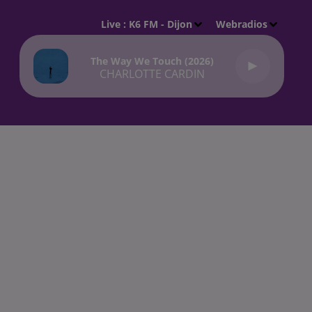
Live :
K6 FM - Dijon
Webradios
The Way We Touch (2026)
CHARLOTTE CARDIN