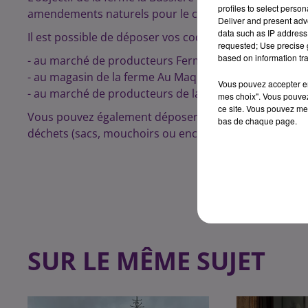
profiles to select person
amendements naturels pour le compost et les prairie
Deliver and present adv
data such as IP address 
Il est possible de déposer vos coquilles d’huîtres :
requested; Use precise g
based on information tra
- au marché de producteurs Ferme la Bussière à Flag
- au magasin de la ferme Au Maquis Paysan, 1 rue Sain
Vous pouvez accepter en 
- au marché de producteurs de la Ferme de la Noge, 
mes choix". Vous pouvez
ce site. Vous pouvez met
Vous pouvez également déposer d’autres coquilles (e
bas de chaque page.
déchets (sacs, mouchoirs ou encore serviettes).
SUR LE MÊME SUJET