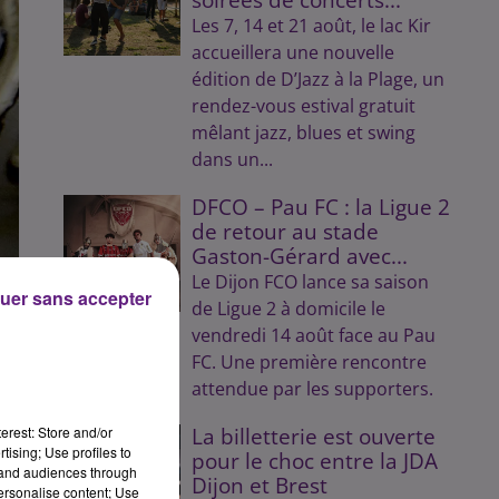
Les 7, 14 et 21 août, le lac Kir
accueillera une nouvelle
édition de D’Jazz à la Plage, un
rendez-vous estival gratuit
mêlant jazz, blues et swing
dans un...
DFCO – Pau FC : la Ligue 2
de retour au stade
Gaston-Gérard avec...
Le Dijon FCO lance sa saison
uer sans accepter
de Ligue 2 à domicile le
vendredi 14 août face au Pau
FC. Une première rencontre
attendue par les supporters.
erest: Store and/or
La billetterie est ouverte
tising; Use profiles to
pour le choc entre la JDA
tand audiences through
Dijon et Brest
personalise content; Use