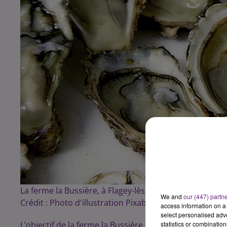
La ferme la Bussière, à Flagey-lès-Auxonne, récupère vo
We and
our (447) partn
Crédit :
Photo d'illustration Pixabay/photo-graphe
access information on a 
select personalised ad
L’objectif de la ferme la Bussière : collecter les coquille
statistics or combinatio