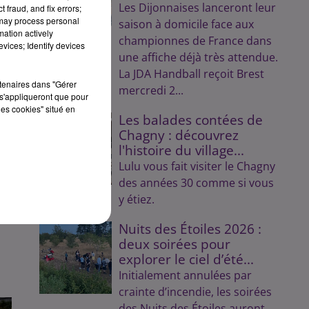
Les Dijonnaises lanceront leur
 fraud, and fix errors;
 may process personal
saison à domicile face aux
mation actively
championnes de France dans
vices; Identify devices
une affiche déjà très attendue.
La JDA Handball reçoit Brest
rtenaires dans "Gérer
mercredi 2...
s'appliqueront que pour
les cookies" situé en
Les balades contées de
Chagny : découvrez
l'histoire du village...
Lulu vous fait visiter le Chagny
des années 30 comme si vous
y étiez.
Nuits des Étoiles 2026 :
deux soirées pour
explorer le ciel d’été...
Initialement annulées par
crainte d’incendie, les soirées
des Nuits des Étoiles auront