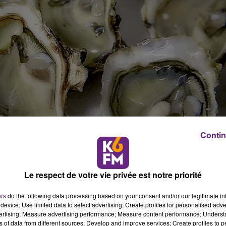
Contin
Le respect de votre vie privée est notre priorité
s coquilles d'huîtres afin de les recycler.
ers
do the following data processing based on your consent and/or our legitimate int
device; Use limited data to select advertising; Create profiles for personalised adver
vertising; Measure advertising performance; Measure content performance; Unders
s d’huîtres, après les fêtes, afin de les valoriser en
ns of data from different sources; Develop and improve services; Create profiles to 