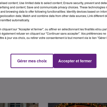
alised content; Use limited data to select content; Ensure security, prevent and detect
s.
ertising and content; Save and communicate privacy choices. These technologies
and browsing data to offer following functionalities: Identify devices based on infor
eolocation data; Match and combine data from other data sources; Link different de
nsmitted automatically.
ey-lès-Auxonne
t François à Saint-Seine-en-Bâche
cliquant sur "Accepter et fermer", ou affiner en sélectionnant les finalités et/ou pa
D108 à Quetigny
 également refuser en cliquant sur "Continuer sans accepter". Vos préférences ne 
tre à jour vos choix, ou retirer votre consentement à tout moment via le lien "Gérer 
scargots et mollusques par exemple), mais sans autres
Gérer mes choix
Accepter et fermer