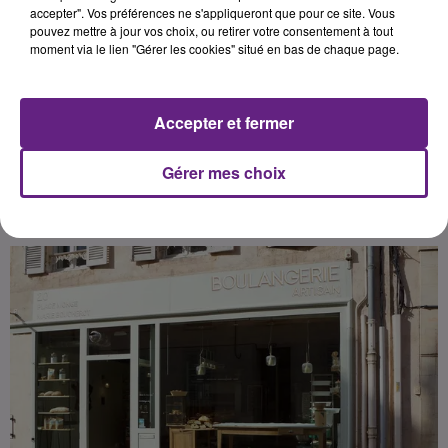
territorial Sud Côte-d’Or de la CMA,
accepter". Vos préférences ne s'appliqueront que pour ce site. Vous
pouvez mettre à jour vos choix, ou retirer votre consentement à tout
ils vont visiter sept entreprises
moment via le lien "Gérer les cookies" situé en bas de chaque page.
artisanales au fil de la journée.
Accepter et fermer
Publié : 26 mai 2026 à 18h30 par
Gérer mes choix
La Rédaction