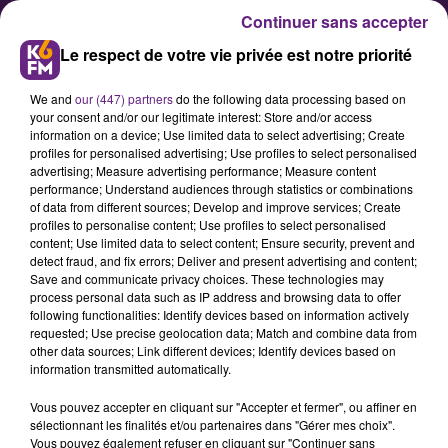
Continuer sans accepter
Le respect de votre vie privée est notre priorité
We and
our (447) partners
do the following data processing based on
your consent and/or our legitimate interest: Store and/or access
information on a device; Use limited data to select advertising; Create
profiles for personalised advertising; Use profiles to select personalised
advertising; Measure advertising performance; Measure content
Côte-d’Or : la Chambre des
performance; Understand audiences through statistics or combinations
of data from different sources; Develop and improve services; Create
Métiers et de l’Artisanat de
profiles to personalise content; Use profiles to select personalised
Bourgogne-Franche-Comté de
content; Use limited data to select content; Ensure security, prevent and
detect fraud, and fix errors; Deliver and present advertising and content;
passage à Beaune ce jeudi
Save and communicate privacy choices. These technologies may
process personal data such as IP address and browsing data to offer
following functionalities: Identify devices based on information actively
Le président et la vice-présidente
requested; Use precise geolocation data; Match and combine data from
other data sources; Link different devices; Identify devices based on
de la CMA BFC au niveau
information transmitted automatically.
départemental seront présents à
Vous pouvez accepter en cliquant sur "Accepter et fermer", ou affiner en
Beaune ce jeudi 28 mai.
sélectionnant les finalités et/ou partenaires dans "Gérer mes choix".
Accompagnés du président
Vous pouvez également refuser en cliquant sur "Continuer sans