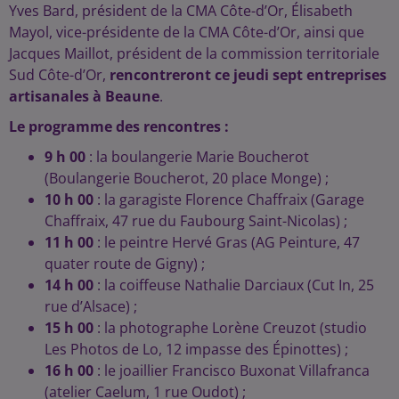
Yves Bard, président de la CMA Côte-d’Or, Élisabeth
Mayol, vice-présidente de la CMA Côte-d’Or, ainsi que
Jacques Maillot, président de la commission territoriale
Sud Côte-d’Or,
rencontreront ce jeudi sept entreprises
artisanales à Beaune
.
Le programme des rencontres :
9 h 00
: la boulangerie Marie Boucherot
(Boulangerie Boucherot, 20 place Monge) ;
10 h 00
: la garagiste Florence Chaffraix (Garage
Chaffraix, 47 rue du Faubourg Saint-Nicolas) ;
11 h 00
: le peintre Hervé Gras (AG Peinture, 47
quater route de Gigny) ;
14 h 00
: la coiffeuse Nathalie Darciaux (Cut In, 25
rue d’Alsace) ;
15 h 00
: la photographe Lorène Creuzot (studio
Les Photos de Lo, 12 impasse des Épinottes) ;
16 h 00
: le joaillier Francisco Buxonat Villafranca
(atelier Caelum, 1 rue Oudot) ;