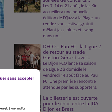
Les 7, 14 et 21 août, le lac Kir
accueillera une nouvelle
édition de D’Jazz à la Plage, un
rendez-vous estival gratuit
mêlant jazz, blues et swing
dans un...
DFCO – Pau FC : la Ligue 2
de retour au stade
Gaston-Gérard avec...
Le Dijon FCO lance sa saison
de Ligue 2 à domicile le
vendredi 14 août face au Pau
uer sans accepter
FC. Une première rencontre
attendue par les supporters.
es
La billetterie est ouverte
pour le choc entre la JDA
Dijon et Brest
erest: Store and/or