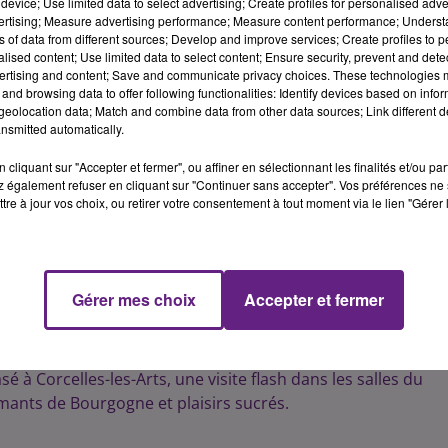
device; Use limited data to select advertising; Create profiles for personalised adver
vertising; Measure advertising performance; Measure content performance; Unders
uteur et érudit du vin, vous initie à l'approche géo-
ns of data from different sources; Develop and improve services; Create profiles to 
ensemble du « toucher de bouche » : texture, consistance,
alised content; Use limited data to select content; Ensure security, prevent and detect
u programme ! Concept initié par les gourmets dès le début
ertising and content; Save and communicate privacy choices. These technologies
and browsing data to offer following functionalities: Identify devices based on infor
ne toute nouvelle approche de la dégustation. Contraireme
eolocation data; Match and combine data from other data sources; Link different de
elle se concentre sur l’intégralité des perceptions tactiles 
nsmitted automatically.
, la saveur et la salivation : l’ensemble du toucher de bouche
u vin, Jacky Rigaux a publié plusieurs ouvrages en sciences
cliquant sur "Accepter et fermer", ou affiner en sélectionnant les finalités et/ou pa
 également refuser en cliquant sur "Continuer sans accepter". Vos préférences ne 
e dans une thématique bien spécifique, « la dégustation géo-
tre à jour vos choix, ou retirer votre consentement à tout moment via le lien "Gérer 
es sensations tactiles perçues dans le vin. Cette dégustation
mats.
rdises : l’accord prestige
Gérer mes choix
Accepter et fermer
 très prestigieux, elle se distingue également par ses vins
ogne - Musée du Vin vous invite à déguster, dans la cuverie,
ion de saveurs en bouche. En amont de cette dégustation
é à Corcelles-les-Arts, une visite flash dans les salles du
émants de Bourgogne et plaisirs sucrés.