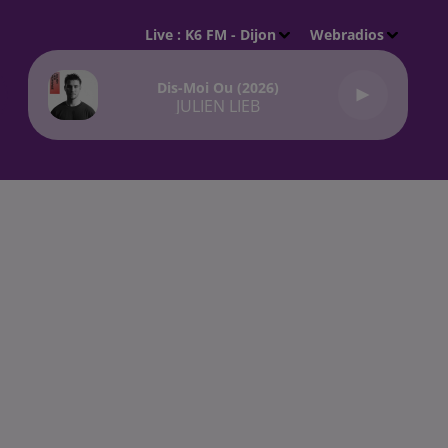
Live :
K6 FM - Dijon
Webradios
Dis-Moi Ou (2026)
JULIEN LIEB