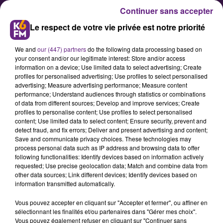
Continuer sans accepter
Le respect de votre vie privée est notre priorité
We and
our (447) partners
do the following data processing based on
your consent and/or our legitimate interest: Store and/or access
information on a device; Use limited data to select advertising; Create
profiles for personalised advertising; Use profiles to select personalised
advertising; Measure advertising performance; Measure content
DFCO féminin : Solène Durand
performance; Understand audiences through statistics or combinations
of data from different sources; Develop and improve services; Create
appelée en équipe de France
profiles to personalise content; Use profiles to select personalised
content; Use limited data to select content; Ensure security, prevent and
detect fraud, and fix errors; Deliver and present advertising and content;
La nouvelle gardienne du DFCO
Save and communicate privacy choices. These technologies may
process personal data such as IP address and browsing data to offer
féminin, Solène Durand, a été
following functionalities: Identify devices based on information actively
appelée par la sélectionneuse
requested; Use precise geolocation data; Match and combine data from
other data sources; Link different devices; Identify devices based on
Corinne Diacre pour les prochains
information transmitted automatically.
matchs de l’équipe de France.
Vous pouvez accepter en cliquant sur "Accepter et fermer", ou affiner en
sélectionnant les finalités et/ou partenaires dans "Gérer mes choix".
Vous pouvez également refuser en cliquant sur "Continuer sans