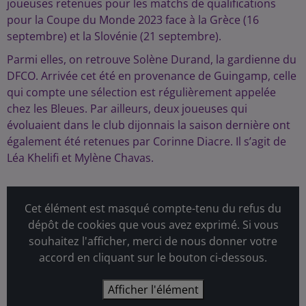
joueuses retenues pour les matchs de qualifications
pour la Coupe du Monde 2023 face à la Grèce (16
septembre) et la Slovénie (21 septembre).
Parmi elles, on retrouve Solène Durand, la gardienne du
DFCO. Arrivée cet été en provenance de Guingamp, celle
qui compte une sélection est régulièrement appelée
chez les Bleues. Par ailleurs, deux joueuses qui
évoluaient dans le club dijonnais la saison dernière ont
également été retenues par Corinne Diacre. Il s’agit de
Léa Khelifi et Mylène Chavas.
Cet élément est masqué compte-tenu du refus du
dépôt de cookies que vous avez exprimé. Si vous
souhaitez l'afficher, merci de nous donner votre
accord en cliquant sur le bouton ci-dessous.
Afficher l'élément