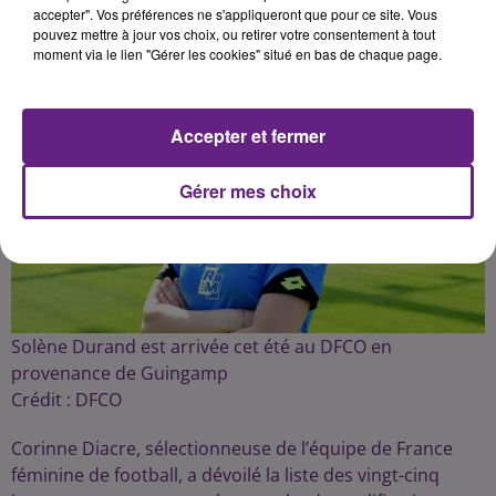
Publié : 9 septembre 2021 à 18h43 par Dimitri Coutand
accepter". Vos préférences ne s'appliqueront que pour ce site. Vous
pouvez mettre à jour vos choix, ou retirer votre consentement à tout
moment via le lien "Gérer les cookies" situé en bas de chaque page.
Accepter et fermer
Gérer mes choix
Solène Durand est arrivée cet été au DFCO en
provenance de Guingamp
Crédit :
DFCO
Corinne Diacre, sélectionneuse de l’équipe de France
féminine de football, a dévoilé la liste des vingt-cinq