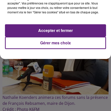
Publié : 16 janvier 2024 à 15h25 par la rédaction
accepter". Vos préférences ne s'appliqueront que pour ce site. Vous
pouvez mettre à jour vos choix, ou retirer votre consentement à tout
moment via le lien "Gérer les cookies" situé en bas de chaque page.
Accepter et fermer
Gérer mes choix
Nathalie Koenders animera ces forums sans la présence
de François Rebsamen, maire de Dijon.
Crédit :
Photo K6FM