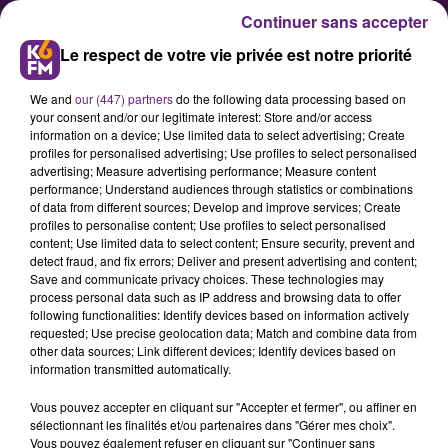
Continuer sans accepter
Le respect de votre vie privée est notre priorité
We and
our (447) partners
do the following data processing based on
your consent and/or our legitimate interest: Store and/or access
information on a device; Use limited data to select advertising; Create
profiles for personalised advertising; Use profiles to select personalised
advertising; Measure advertising performance; Measure content
Dijon : neuf forums participatifs
performance; Understand audiences through statistics or combinations
of data from different sources; Develop and improve services; Create
animés par Nathalie Koenders
profiles to personalise content; Use profiles to select personalised
content; Use limited data to select content; Ensure security, prevent and
detect fraud, and fix errors; Deliver and present advertising and content;
Les Dijonnaises et Dijonnais sont
Save and communicate privacy choices. These technologies may
process personal data such as IP address and browsing data to offer
conviés à neuf forums participatifs
following functionalities: Identify devices based on information actively
animés par Nathalie Koenders, la
requested; Use precise geolocation data; Match and combine data from
other data sources; Link different devices; Identify devices based on
première adjointe au maire de
information transmitted automatically.
Dijon.
Vous pouvez accepter en cliquant sur "Accepter et fermer", ou affiner en
sélectionnant les finalités et/ou partenaires dans "Gérer mes choix".
Vous pouvez également refuser en cliquant sur "Continuer sans