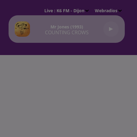
Live :
K6 FM - Dijon
Webradios
Mr Jones (1993)
COUNTING CROWS