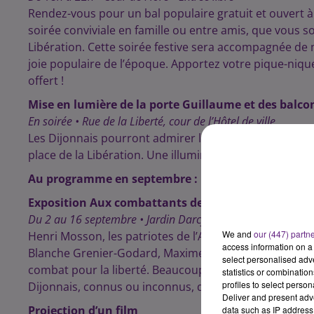
Rendez-vous pour un bal populaire gratuit et ouvert à t
soirée conviviale en famille ou entre amis, que vous s
Libération. Cette soirée festive sera accompagnée de m
joie populaire de l’époque. Apportez votre pique-nique
offert !
Mise en lumière de la porte Guillaume et des balcon
En soirée • Rue de la Liberté, cour de l’Hôtel de ville
Les Dijonnais pourront admirer la mise en lumière de 
place de la Libération. Une illumination aux couleurs 
Au programme en septembre :
Exposition Aux combattants de la Liberté, la ville 
Du 2 au 16 septembre • Jardin Darcy
We and
our (447) partn
Henri Mosson, les patriotes de l’Auxois, Jeanine et Ga
access information on a 
Blanche Grenier-Godard, Maxime Guillot, André Dubo
select personalised ad
combat pour la liberté. Beaucoup ont donné leur vie. S
statistics or combinatio
profiles to select person
Dijonnais, connus ou inconnus, qui ont marqué les a
Deliver and present adv
Projection d’un film
data such as IP address 