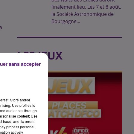
finalement lieu. Les 7 et 8 août,
la Société Astronomique de
Bourgogne...
a
LES JEUX
,
uer sans accepter
erest: Store and/or
tising; Use profiles to
tand audiences through
personalise content; Use
 fraud, and fix errors;
 may process personal
mation actively