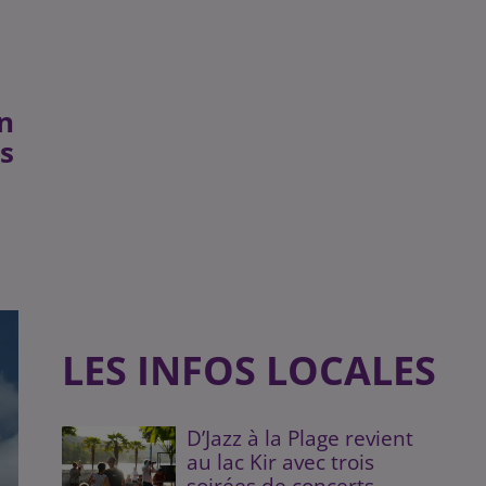
on
es
LES INFOS LOCALES
D’Jazz à la Plage revient
au lac Kir avec trois
soirées de concerts...