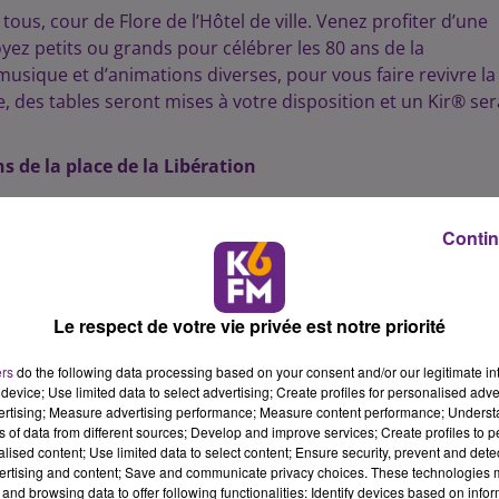
ous, cour de Flore de l’Hôtel de ville. Venez profiter d’une
oyez petits ou grands pour célébrer les 80 ans de la
usique et d’animations diverses, pour vous faire revivre la
, des tables seront mises à votre disposition et un Kir® ser
s de la place de la Libération
la Porte Guillaume ainsi que des balcons du palais des États
Contin
du drapeau français.
de Dijon reconnaissante
Le respect de votre vie privée est notre priorité
ers
do the following data processing based on your consent and/or our legitimate int
briel Lejard, Raphaël Amon, Maurice Bigio, Pierre Baruch,
device; Use limited data to select advertising; Create profiles for personalised adver
is… ces femmes et ces hommes ont un point commun : leur
vertising; Measure advertising performance; Measure content performance; Unders
ur les grilles du jardin Darcy, découvrez les visages de ces
ns of data from different sources; Develop and improve services; Create profiles to 
alised content; Use limited data to select content; Ensure security, prevent and detect
nnées 1940-1944.
ertising and content; Save and communicate privacy choices. These technologies
and browsing data to offer following functionalities: Identify devices based on infor