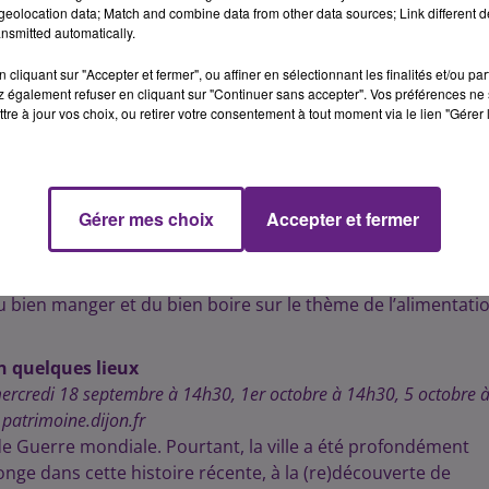
eolocation data; Match and combine data from other data sources; Link different de
disponibles
nsmitted automatically.
ibération, le soir du 13 septembre 1944. Quatre-vingts ans
du Théâtre), Marie Martine, d’Albert Valentin, un film avant-
cliquant sur "Accepter et fermer", ou affiner en sélectionnant les finalités et/ou pa
 également refuser en cliquant sur "Continuer sans accepter". Vos préférences ne 
ctives et affirmées.
tre à jour vos choix, ou retirer votre consentement à tout moment via le lien "Gérer 
1940-1944
 Vogüe • Entrée libre dans la limite des places disponibles
on sur la vie quotidienne des Dijonnais pendant l’occupatio
Gérer mes choix
Accepter et fermer
astronomie et du vin • Réservation par téléphone au 03 80 48 86
 du bien manger et du bien boire sur le thème de l’alimentati
n quelques lieux
rcredi 18 septembre à 14h30, 1er octobre à 14h30, 5 octobre 
 patrimoine.dijon.fr
de Guerre mondiale. Pourtant, la ville a été profondément
ge dans cette histoire récente, à la (re)découverte de