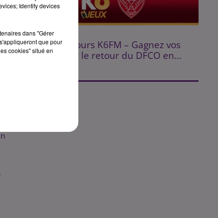
vices; Identify devices
rtenaires dans "Gérer
Fin : 14 août 2026
s'appliqueront que pour
⚽ Jeu Concours K6FM – Gagnez vos
les cookies" situé en
places pour le retour du DFCO en...
n.
 33
on
à