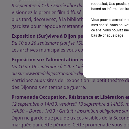
requested; Use precise g
8 septembre à 15h • Entrée libre dans la limite des places 
based on information tra
Visionnez le premier film diffusé au cinéma après la L
plus tard, découvrez, à la bibliothèque Colette (place 
Vous pouvez accepter en 
mes choix". Vous pouvez
gardiste pour l’époque mettant en avant des femmes a
ce site. Vous pouvez met
bas de chaque page.
Exposition (Sur)vivre à Dijon pendant l’occupation 
Du 10 au 26 septembre (sauf le 15), de 14h à 18h • Hôtel de
Les archives municipales vous convient à une expositi
Exposition sur l’alimentation en 1944
Du 10 au 15 septembre à 12h • Cité internationale de la g
ou sur wwwcitedelagastronomie-dijon.fr
Participez aux visites de l’exposition Le petit théâtre
des Dijonnais en temps de guerre.
Promenade Occupation, Résistance et Libération e
12 septembre à 14h30, vendredi 13 septembre à 14h30, me
14h30 – Durée : 1h30 • Gratuit • Inscription obligatoire sur
Dijon ne garde que peu de traces visibles de la Secon
marquée par cette période. Cette promenade vous plon