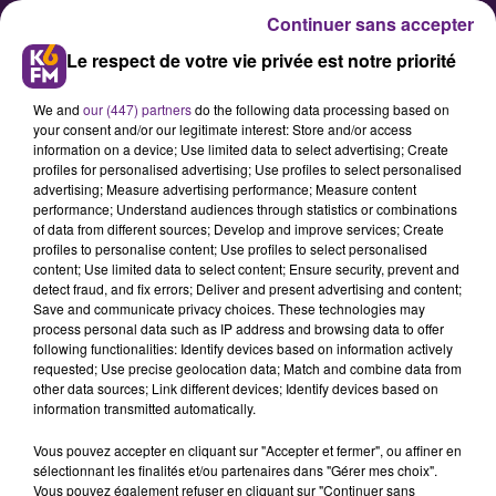
Continuer sans accepter
Le respect de votre vie privée est notre priorité
We and
our (447) partners
do the following data processing based on
your consent and/or our legitimate interest: Store and/or access
information on a device; Use limited data to select advertising; Create
profiles for personalised advertising; Use profiles to select personalised
advertising; Measure advertising performance; Measure content
Dijon : un afterwork scientifique
performance; Understand audiences through statistics or combinations
of data from different sources; Develop and improve services; Create
« vin et changement climatique
profiles to personalise content; Use profiles to select personalised
»
content; Use limited data to select content; Ensure security, prevent and
detect fraud, and fix errors; Deliver and present advertising and content;
Save and communicate privacy choices. These technologies may
process personal data such as IP address and browsing data to offer
Remue-Méninges revient pour une
following functionalities: Identify devices based on information actively
troisième saison pour parler de
requested; Use precise geolocation data; Match and combine data from
other data sources; Link different devices; Identify devices based on
sciences autrement. Pour la
information transmitted automatically.
première rencontre, mi-septembre,
Vous pouvez accepter en cliquant sur "Accepter et fermer", ou affiner en
il sera question des effets du
sélectionnant les finalités et/ou partenaires dans "Gérer mes choix".
changement climatique sur le vin.
Vous pouvez également refuser en cliquant sur "Continuer sans