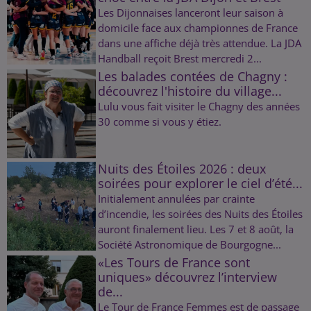
Les Dijonnaises lanceront leur saison à
domicile face aux championnes de France
dans une affiche déjà très attendue. La JDA
Handball reçoit Brest mercredi 2...
Les balades contées de Chagny :
découvrez l'histoire du village...
Lulu vous fait visiter le Chagny des années
30 comme si vous y étiez.
Nuits des Étoiles 2026 : deux
soirées pour explorer le ciel d’été...
Initialement annulées par crainte
d’incendie, les soirées des Nuits des Étoiles
auront finalement lieu. Les 7 et 8 août, la
Société Astronomique de Bourgogne...
«Les Tours de France sont
uniques» découvrez l’interview
de...
Le Tour de France Femmes est de passage