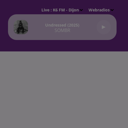
Live :
K6 FM - Dijon
Webradios
Undressed (2025)
SOMBR