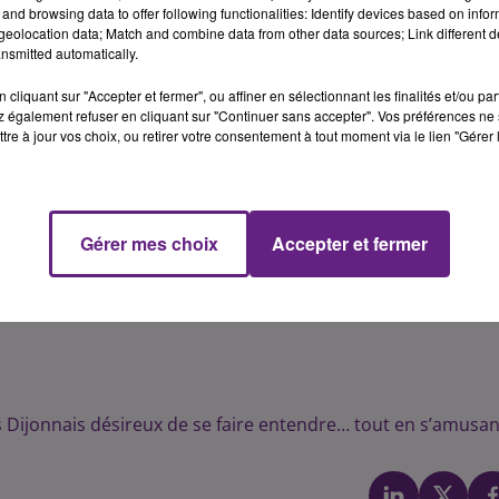
t les idées des jeunes en matière de sport. Quels types de
and browsing data to offer following functionalities: Identify devices based on infor
quels horaires, quels formats seraient les plus adaptés à
eolocation data; Match and combine data from other data sources; Link different de
nsmitted automatically.
ité souhaite poser directement aux principaux concernés.
le lien entre la jeunesse et les institutions locales. En
cliquant sur "Accepter et fermer", ou affiner en sélectionnant les finalités et/ou pa
 également refuser en cliquant sur "Continuer sans accepter". Vos préférences ne 
r rapport au sport, la Ville entend mieux adapter son offre
tre à jour vos choix, ou retirer votre consentement à tout moment via le lien "Gérer 
çon de les sensibiliser à la co-construction des politiques
es concernent.
n cadre dynamique et sécurisé pour favoriser les échanges
éflexion collective et plaisir de se retrouver autour d’un jeu
Gérer mes choix
Accepter et fermer
Dijonnais désireux de se faire entendre… tout en s’amusan