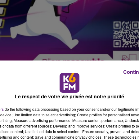
Contin
 de demain
Le respect de votre vie privée est notre priorité
17 ans pour une soirée à la fois ludique et participative : u
2025 de 19h à 23h au Skatepark indoor de la rue Général
ers
do the following data processing based on your consent and/or our legitimate int
out en impliquant les adolescents dans la réflexion autour d
device; Use limited data to select advertising; Create profiles for personalised adver
vertising; Measure advertising performance; Measure content performance; Unders
ns of data from different sources; Develop and improve services; Create profiles to 
alised content; Use limited data to select content; Ensure security, prevent and detect
imite pas à un simple divertissement. Il s’inscrit dans une
ertising and content; Save and communicate privacy choices. These technologies