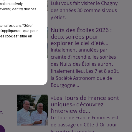
Lulu vous fait visiter le Chagny
mation actively
vices; Identify devices
des années 30 comme si vous
y étiez.
rtenaires dans "Gérer
Nuits des Étoiles 2026 :
s'appliqueront que pour
deux soirées pour
les cookies" situé en
explorer le ciel d’été...
Initialement annulées par
crainte d’incendie, les soirées
des Nuits des Étoiles auront
finalement lieu. Les 7 et 8 août,
la Société Astronomique de
Bourgogne...
«Les Tours de France sont
uniques» découvrez
l’interview de...
t.
Le Tour de France Femmes est
de passage en Côte-d'Or pour
le contre-la-montre.