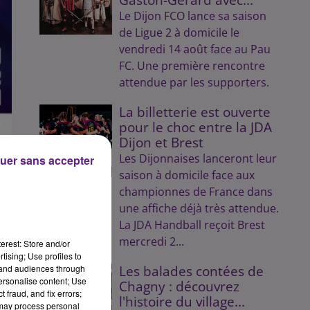
Le Dijon FCO lance sa saison
de Ligue 2 à domicile le
vendredi 14 août face au Pau
FC. Une première rencontre
attendue par les supporters.
La billetterie est ouverte
pour le choc entre la JDA
Dijon et Brest
Les Dijonnaises lanceront leur
uer sans accepter
saison à domicile face aux
championnes de France dans
une affiche déjà très attendue.
n
La JDA Handball reçoit Brest
mercredi 2...
erest: Store and/or
es
tising; Use profiles to
tand audiences through
Les balades contées de
personalise content; Use
Chagny : découvrez
 fraud, and fix errors;
l'histoire du village...
 may process personal