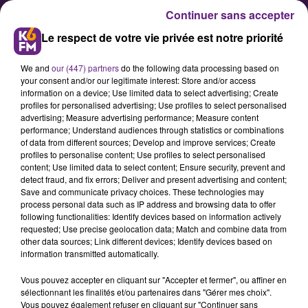
Continuer sans accepter
Le respect de votre vie privée est notre priorité
We and
our (447) partners
do the following data processing based on
your consent and/or our legitimate interest: Store and/or access
information on a device; Use limited data to select advertising; Create
profiles for personalised advertising; Use profiles to select personalised
advertising; Measure advertising performance; Measure content
Donnez votre sang à Beaune : un
performance; Understand audiences through statistics or combinations
of data from different sources; Develop and improve services; Create
geste de partage pour les fêtes
profiles to personalise content; Use profiles to select personalised
content; Use limited data to select content; Ensure security, prevent and
detect fraud, and fix errors; Deliver and present advertising and content;
Offrez une heure de votre temps
Save and communicate privacy choices. These technologies may
process personal data such as IP address and browsing data to offer
pour sauver des vies : rendez-vous
following functionalities: Identify devices based on information actively
aujourd'hui et demain
requested; Use precise geolocation data; Match and combine data from
other data sources; Link different devices; Identify devices based on
information transmitted automatically.
Publié : 27 décembre 2024 à 11h43 par Léon Charpenay
Vous pouvez accepter en cliquant sur "Accepter et fermer", ou affiner en
sélectionnant les finalités et/ou partenaires dans "Gérer mes choix".
Vous pouvez également refuser en cliquant sur "Continuer sans