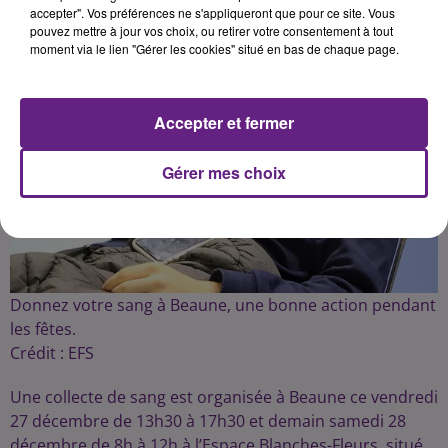
accepter". Vos préférences ne s'appliqueront que pour ce site. Vous
pouvez mettre à jour vos choix, ou retirer votre consentement à tout
moment via le lien "Gérer les cookies" situé en bas de chaque page.
Accepter et fermer
Gérer mes choix
Donnez votre sang à Beaune, une bonne action pendant
les fêtes.
Crédit :
EFS
Une collecte de sang est organisée à Beaune ce vendredi
27 décembre de 13h30 à 17h30 et demain samedi 28
décembre de 8h à 12h à l’Espace Blanches-Fleurs, situé