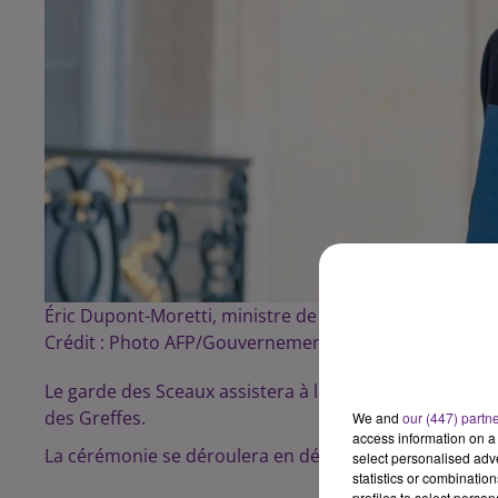
Éric Dupont-Moretti, ministre de la Justice depuis le 6 j
Crédit :
Photo AFP/Gouvernement
Le garde des Sceaux assistera à la prestation de serme
des Greffes.
We and
our (447) partn
access information on a 
La cérémonie se déroulera en début d’après-midi, le m
select personalised ad
statistics or combinatio
profiles to select person