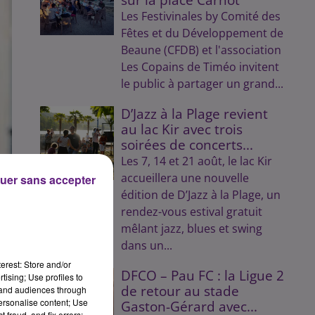
Les Festivinales by Comité des
Fêtes et du Développement de
Beaune (CFDB) et l'association
Les Copains de Timéo invitent
le public à partager un grand...
D’Jazz à la Plage revient
au lac Kir avec trois
soirées de concerts...
Les 7, 14 et 21 août, le lac Kir
accueillera une nouvelle
uer sans accepter
édition de D’Jazz à la Plage, un
rendez-vous estival gratuit
mêlant jazz, blues et swing
dans un...
e
erest: Store and/or
DFCO – Pau FC : la Ligue 2
tising; Use profiles to
de retour au stade
tand audiences through
personalise content; Use
Gaston-Gérard avec...
 fraud, and fix errors;