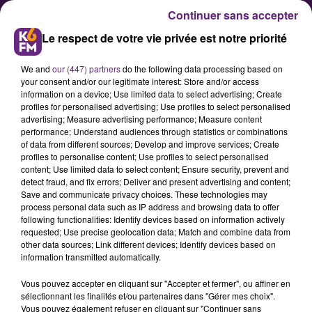
Continuer sans accepter
Le respect de votre vie privée est notre priorité
We and
our (447) partners
do the following data processing based on
your consent and/or our legitimate interest: Store and/or access
information on a device; Use limited data to select advertising; Create
profiles for personalised advertising; Use profiles to select personalised
advertising; Measure advertising performance; Measure content
Etat de catastrophe naturelle
performance; Understand audiences through statistics or combinations
of data from different sources; Develop and improve services; Create
reconnu pour quatre communes
profiles to personalise content; Use profiles to select personalised
de Côte d’Or
content; Use limited data to select content; Ensure security, prevent and
detect fraud, and fix errors; Deliver and present advertising and content;
Save and communicate privacy choices. These technologies may
process personal data such as IP address and browsing data to offer
L’information a été annoncée ce
following functionalities: Identify devices based on information actively
jeudi par la préfecture : l'état de
requested; Use precise geolocation data; Match and combine data from
other data sources; Link different devices; Identify devices based on
catastrophe naturelle a été
information transmitted automatically.
reconnu suite à la sécheresse pour
Vous pouvez accepter en cliquant sur "Accepter et fermer", ou affiner en
quatre communes de Côte d’Or.
sélectionnant les finalités et/ou partenaires dans "Gérer mes choix".
Vous pouvez également refuser en cliquant sur "Continuer sans