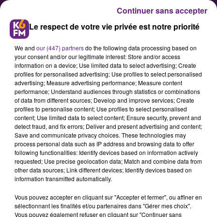
Continuer sans accepter
Le respect de votre vie privée est notre priorité
We and
our (447) partners
do the following data processing based on
your consent and/or our legitimate interest: Store and/or access
information on a device; Use limited data to select advertising; Create
profiles for personalised advertising; Use profiles to select personalised
advertising; Measure advertising performance; Measure content
Flippez-vous du flipper ? Ce
performance; Understand audiences through statistics or combinations
of data from different sources; Develop and improve services; Create
week-end, festival du jeu de café
profiles to personalise content; Use profiles to select personalised
à Sennecey-Les-Dijon
content; Use limited data to select content; Ensure security, prevent and
detect fraud, and fix errors; Deliver and present advertising and content;
Save and communicate privacy choices. These technologies may
process personal data such as IP address and browsing data to offer
Venez vous détendre en famille ou
following functionalities: Identify devices based on information actively
entre amis à Sennecey-Les-Dijon.
requested; Use precise geolocation data; Match and combine data from
other data sources; Link different devices; Identify devices based on
En poussant les portes de la salle
information transmitted automatically.
rue Jean Dorain découvrez les 50
Vous pouvez accepter en cliquant sur "Accepter et fermer", ou affiner en
machines des collectionneurs de la
sélectionnant les finalités et/ou partenaires dans "Gérer mes choix".
région. Ces mordus du jeu d’arcade
Vous pouvez également refuser en cliquant sur "Continuer sans