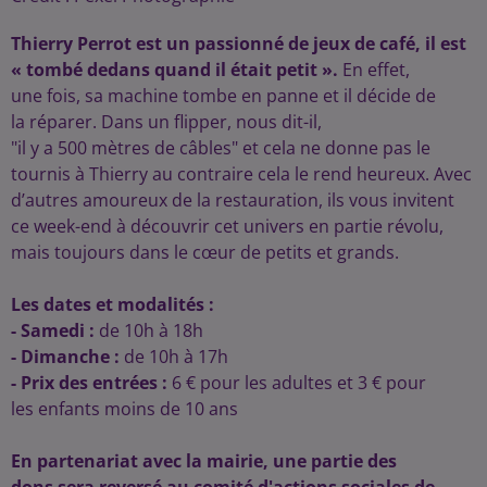
Thierry Perrot
est un passionné de
jeux
de
café
,
il
est
« tombé dedans quand
il
était
petit
».
En
effet
,
une
fois
, sa
machine
tombe
en panne
et
il
décide
de
la
réparer
.
Dans un flipper, nous
dit
-
il
,
"
il
y
a
500
mètres
de
câbles
" et cela ne donne pas le
tournis à Thierry au
contraire
cela le rend heureux.
Avec
d’autres amoureux de la restauration,
ils
vous invitent
ce
week-end
à
découvrir
cet univers en partie révolu,
mais toujours dans le
cœur
de petits et grands.
Les
dates
et
modalités
:
- Samedi
:
de
10h
à
18h
- Dimanche
:
de
10h
à
17h
- Prix
des
entrées
:
6 € pour les
adultes
et 3 € pour
les
enfants
moins de 10
ans
En
partenariat
avec la mairie, une partie des