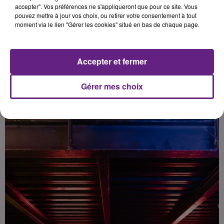
vous font essayer leurs jouets.
accepter". Vos préférences ne s'appliqueront que pour ce site. Vous
pouvez mettre à jour vos choix, ou retirer votre consentement à tout
Arriverez-vous à battre leur record
moment via le lien "Gérer les cookies" situé en bas de chaque page.
?
Accepter et fermer
Publié : 14 avril 2023 à 17h30 par Hector Renaud
Gérer mes choix