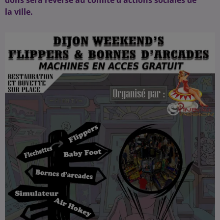
dons sera reversé au
comité
d'actions sociales de
la
ville
.