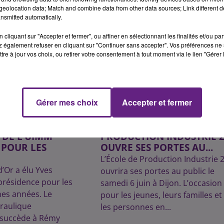
eolocation data; Match and combine data from other data sources; Link different de
nsmitted automatically.
cliquant sur "Accepter et fermer", ou affiner en sélectionnant les finalités et/ou pa
 également refuser en cliquant sur "Continuer sans accepter". Vos préférences ne 
tre à jour vos choix, ou retirer votre consentement à tout moment via le lien "Gérer 
Gérer mes choix
Accepter et fermer
5 juin 2026
GER ÉLU
DIJON : L’ÉCOLE DE
 DE L’UIMM
PRODUCTION INDUSTRIE 
 POUR LES
OUVRE SES PORTES AU...
L’École de Production Industrie 
’Or a élu Yves
ouvrira ses portes au public le
présidence pour les
samedi 6 juin à Dijon. L’occasion
nes années. Le
pour les jeunes, leurs familles et
éraulique
les personnes en...
 succède à Rémy