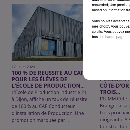
requested; Use precise g
based on information tra
Vous pouvez accepter en 
mes choix". Vous pouvez
ce site. Vous pouvez met
bas de chaque page.
17 juillet 2026
21 juin 2026
100 % DE RÉUSSITE AU CAP
YVES BRAN
POUR LES ÉLÈVES DE
PRÉSIDENT
L’ÉCOLE DE PRODUCTION...
CÔTE-D’OR
TROIS...
L'École de Production Industrie 21,
L’UIMM Côte-d
à Dijon, affiche un taux de réussite
Branger à sa 
de 100 % au CAP Conducteur
trois prochai
d'Installation de Production. Une
dirigeant d’A
promotion marquée par...
Construction