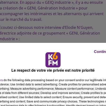
alternance. En appui du « GEIQ industrie », il y a eu ensuite
la création de « GENI, Génération Industrie » pour
accompagner les intérimaires et les alternants qui arrivent
sur le marché du travail.
Ecoutez ci-dessous notre interview d’Elodie N'Guyen,
directrice adjointe de ce groupement « GENI, Génération
Industrie » :
Contin
5 min 2 
Le respect de votre vie privée est notre priorité
ers
do the following data processing based on your consent and/or our legitimate int
device; Use limited data to select advertising; Create profiles for personalised adver
vertising; Measure advertising performance; Measure content performance; Unders
ns of data from different sources; Develop and improve services; Create profiles to 
alised content; Use limited data to select content; Ensure security, prevent and detect
ertising and content; Save and communicate privacy choices. These technologies
and browsing data to offer following functionalities: Identify devices based on infor