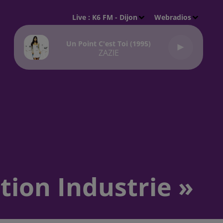
Live :
K6 FM - Dijon
Webradios
Un Point C'est Toi (1995)
ZAZIE
ion Industrie »