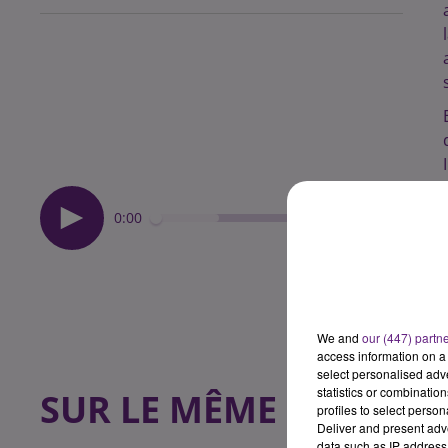
0:00
We and
our (447) partn
access information on a 
select personalised ad
statistics or combinatio
SUR LE MÊME SUJET
profiles to select person
Deliver and present adv
data such as IP address 