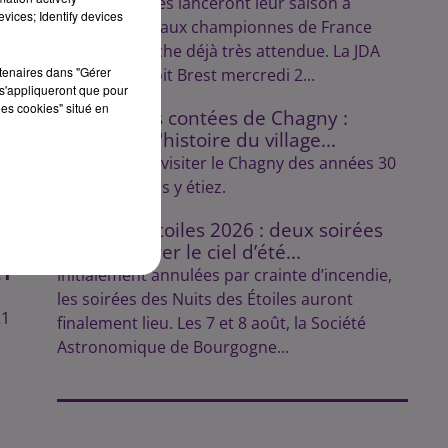
Les Dijonnaises lanceront leur saison à
vices; Identify devices
domicile face aux championnes de France
dans une affiche déjà très attendue. La JDA
rtenaires dans "Gérer
Handball reçoit Brest mercredi 2...
s'appliqueront que pour
les cookies" situé en
Les balades contées de Chagny :
découvrez l'histoire du village...
Lulu vous fait visiter le Chagny des années 30
comme si vous y étiez.
Nuits des Étoiles 2026 : deux soirées
pour explorer le ciel d’été...
21
Initialement annulées par crainte d’incendie,
les soirées des Nuits des Étoiles auront
21
finalement lieu. Les 7 et 8 août, la Société
Astronomique de Bourgogne...