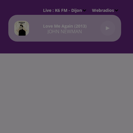
Live :
K6 FM - Dijon
Webradios
Love Me Again (2013)
JOHN NEWMAN