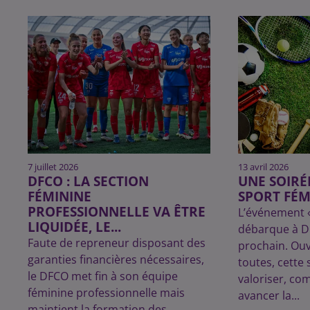
7 juillet 2026
13 avril 2026
DFCO : LA SECTION
UNE SOIRÉ
FÉMININE
SPORT FÉM
PROFESSIONNELLE VA ÊTRE
L’événement «
LIQUIDÉE, LE...
débarque à Dij
Faute de repreneur disposant des
prochain. Ouv
garanties financières nécessaires,
toutes, cette 
le DFCO met fin à son équipe
valoriser, co
féminine professionnelle mais
avancer la...
maintient la formation des...