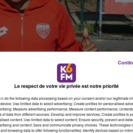
Contin
Le respect de votre vie privée est notre priorité
ers
do the following data processing based on your consent and/or our legitimate int
device; Use limited data to select advertising; Create profiles for personalised adver
vertising; Measure advertising performance; Measure content performance; Unders
ns of data from different sources; Develop and improve services; Create profiles to 
 semaine par le recrutement d’Esther Sunday, attaquante
alised content; Use limited data to select content; Ensure security, prevent and detect
ertising and content; Save and communicate privacy choices. These technologies
and browsing data to offer following functionalities: Identify devices based on infor
e Queens, puis des Pelican Stars. En 2014, elle a rejoint