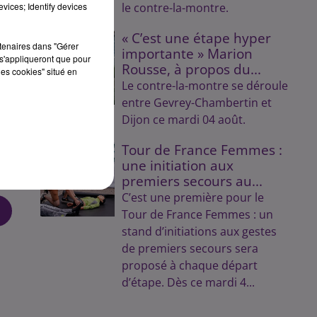
vices; Identify devices
le contre-la-montre.
ue
« C’est une étape hyper
rtenaires dans "Gérer
importante » Marion
s'appliqueront que pour
Rousse, à propos du...
les cookies" situé en
Le contre-la-montre se déroule
n
entre Gevrey-Chambertin et
Dijon ce mardi 04 août.
Tour de France Femmes :
une initiation aux
premiers secours au...
C’est une première pour le
Tour de France Femmes : un
stand d’initiations aux gestes
de premiers secours sera
proposé à chaque départ
d’étape. Dès ce mardi 4...