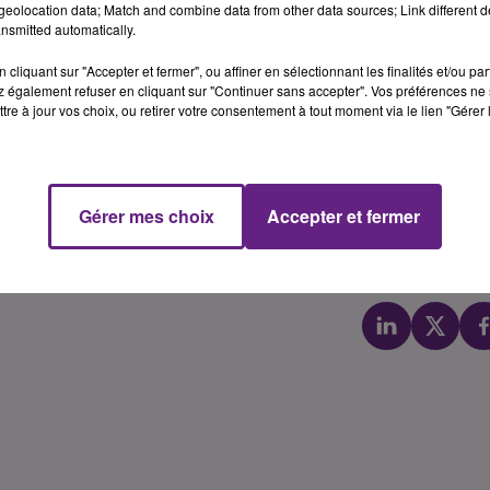
eolocation data; Match and combine data from other data sources; Link different de
e maillot du FK Minsk, puis durant plusieurs saisons en
nsmitted automatically.
t la coupe nationale à deux reprises (2014 et 2015), ainsi q
cliquant sur "Accepter et fermer", ou affiner en sélectionnant les finalités et/ou pa
vice-championne du Monde des moins de 20 ans (2010).
 également refuser en cliquant sur "Continuer sans accepter". Vos préférences ne 
tre à jour vos choix, ou retirer votre consentement à tout moment via le lien "Gérer 
: « Esther est arrivée au mois de juillet en France, et a
vec qui elle a évolué en sélection nationale. Elle présente u
, qui va pouvoir nous apporter dans les couloirs, où nous
ence. »
Gérer mes choix
Accepter et fermer
her Sunday devrait faire partie du groupe qui se déplacera