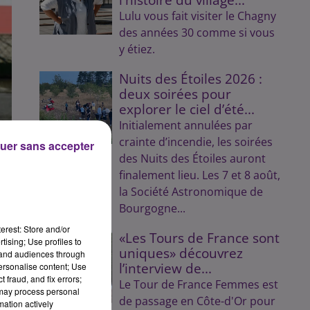
Lulu vous fait visiter le Chagny
des années 30 comme si vous
y étiez.
Nuits des Étoiles 2026 :
deux soirées pour
explorer le ciel d’été...
Initialement annulées par
crainte d’incendie, les soirées
uer sans accepter
des Nuits des Étoiles auront
finalement lieu. Les 7 et 8 août,
la Société Astronomique de
Bourgogne...
erest: Store and/or
«Les Tours de France sont
tising; Use profiles to
uniques» découvrez
tand audiences through
l’interview de...
personalise content; Use
 fraud, and fix errors;
Le Tour de France Femmes est
 may process personal
de passage en Côte-d'Or pour
mation actively