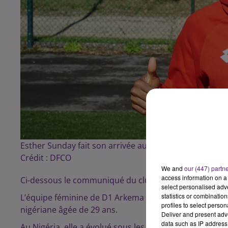
Esther Sunday fait son arrivée au DFCO féminin
Crédit :
DFCO
We and
our (447) partn
access information on a 
Ci-dessous le communiqué du club :
select personalised ad
statistics or combinatio
L’équipe féminine de D1 Arkema s’est renforcée cette
profiles to select person
nigériane âgée de 29 ans.
Deliver and present adv
data such as IP address 
Au Nigéria, elle a évolué sous les couleurs des Sunshin