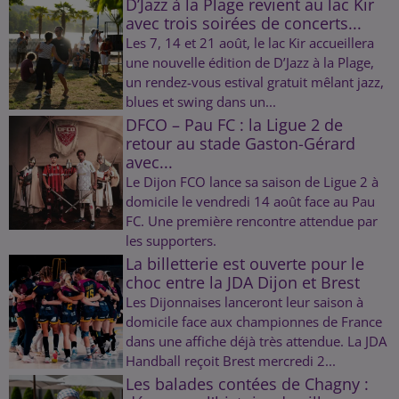
D’Jazz à la Plage revient au lac Kir
avec trois soirées de concerts...
Les 7, 14 et 21 août, le lac Kir accueillera
une nouvelle édition de D’Jazz à la Plage,
un rendez-vous estival gratuit mêlant jazz,
blues et swing dans un...
DFCO – Pau FC : la Ligue 2 de
retour au stade Gaston-Gérard
avec...
Le Dijon FCO lance sa saison de Ligue 2 à
domicile le vendredi 14 août face au Pau
FC. Une première rencontre attendue par
les supporters.
La billetterie est ouverte pour le
choc entre la JDA Dijon et Brest
Les Dijonnaises lanceront leur saison à
domicile face aux championnes de France
dans une affiche déjà très attendue. La JDA
Handball reçoit Brest mercredi 2...
Les balades contées de Chagny :