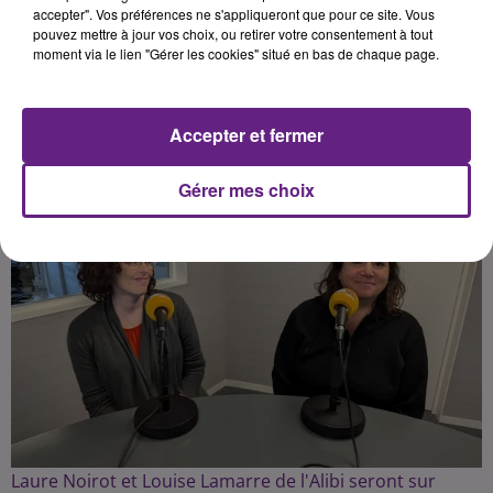
heures avant de monter sur scène.
accepter". Vos préférences ne s'appliqueront que pour ce site. Vous
pouvez mettre à jour vos choix, ou retirer votre consentement à tout
moment via le lien "Gérer les cookies" situé en bas de chaque page.
Publié : 13 septembre 2024 à 17h11 par Charles Perrin
Sonnette
Accepter et fermer
Gérer mes choix
Laure Noirot et Louise Lamarre de l'Alibi seront sur