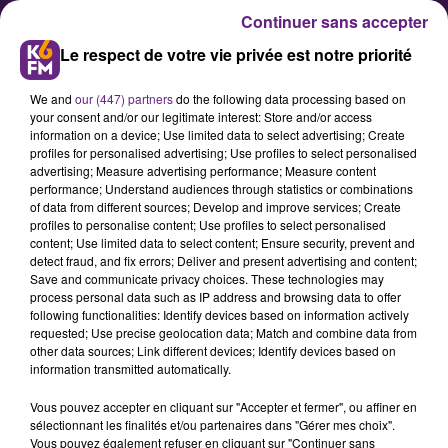
Continuer sans accepter
Le respect de votre vie privée est notre priorité
We and
our (447) partners
do the following data processing based on
your consent and/or our legitimate interest: Store and/or access
information on a device; Use limited data to select advertising; Create
profiles for personalised advertising; Use profiles to select personalised
advertising; Measure advertising performance; Measure content
Genlis : un spectacle
performance; Understand audiences through statistics or combinations
of data from different sources; Develop and improve services; Create
d’improvisation par l’Alibi ce
profiles to personalise content; Use profiles to select personalised
vendredi à l’Odéon
content; Use limited data to select content; Ensure security, prevent and
detect fraud, and fix errors; Deliver and present advertising and content;
Save and communicate privacy choices. These technologies may
process personal data such as IP address and browsing data to offer
Ce vendredi 13 septembre, à 20h, la
following functionalities: Identify devices based on information actively
troupe de théâtre d'improvisation
requested; Use precise geolocation data; Match and combine data from
other data sources; Link different devices; Identify devices based on
l'Alibi propose une représentation à
information transmitted automatically.
Genlis, à l'Odéon. Nous avons
Vous pouvez accepter en cliquant sur "Accepter et fermer", ou affiner en
rencontré Louise Lamarre et Laure
sélectionnant les finalités et/ou partenaires dans "Gérer mes choix".
Noirot, de la troupe, quelques
Vous pouvez également refuser en cliquant sur "Continuer sans