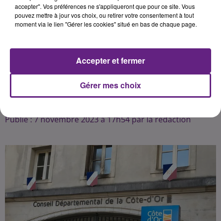
vice-présidente, accompagnés de 6
accepter". Vos préférences ne s'appliqueront que pour ce site. Vous
pouvez mettre à jour vos choix, ou retirer votre consentement à tout
conseillers départementaux jeunes,
moment via le lien "Gérer les cookies" situé en bas de chaque page.
ont rappelé ce mardi au collège
Clos de Pouilly, à Dijon,
l’engagement de la collectivité et du
Accepter et fermer
conseil départemental des jeunes
dans la lutte contre ce fléau.
Gérer mes choix
Publié : 7 novembre 2023 à 17h54 par la rédaction