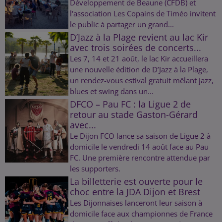
Développement de Beaune (CFDB) et
l'association Les Copains de Timéo invitent
le public à partager un grand...
D’Jazz à la Plage revient au lac Kir
avec trois soirées de concerts...
Les 7, 14 et 21 août, le lac Kir accueillera
une nouvelle édition de D’Jazz à la Plage,
un rendez-vous estival gratuit mêlant jazz,
blues et swing dans un...
DFCO – Pau FC : la Ligue 2 de
retour au stade Gaston-Gérard
avec...
Le Dijon FCO lance sa saison de Ligue 2 à
domicile le vendredi 14 août face au Pau
FC. Une première rencontre attendue par
les supporters.
La billetterie est ouverte pour le
choc entre la JDA Dijon et Brest
Les Dijonnaises lanceront leur saison à
domicile face aux championnes de France