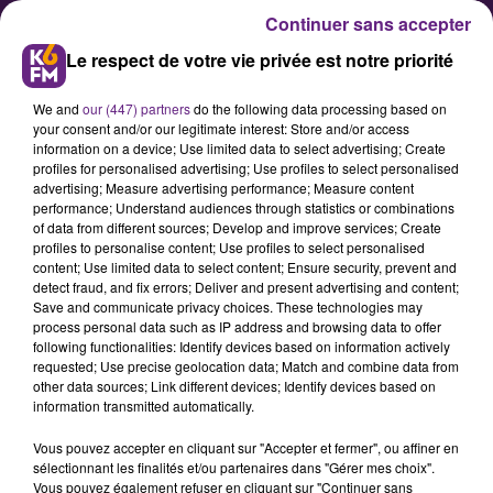
Continuer sans accepter
Le respect de votre vie privée est notre priorité
We and
our (447) partners
do the following data processing based on
your consent and/or our legitimate interest: Store and/or access
information on a device; Use limited data to select advertising; Create
profiles for personalised advertising; Use profiles to select personalised
advertising; Measure advertising performance; Measure content
Harcèlement scolaire : le
performance; Understand audiences through statistics or combinations
of data from different sources; Develop and improve services; Create
Département et le conseil
profiles to personalise content; Use profiles to select personalised
départemental des jeunes
content; Use limited data to select content; Ensure security, prevent and
detect fraud, and fix errors; Deliver and present advertising and content;
mobilisés
Save and communicate privacy choices. These technologies may
process personal data such as IP address and browsing data to offer
following functionalities: Identify devices based on information actively
A l’avant-veille de la journée
requested; Use precise geolocation data; Match and combine data from
other data sources; Link different devices; Identify devices based on
nationale de lutte contre le
information transmitted automatically.
harcèlement, François Sauvadet, le
Vous pouvez accepter en cliquant sur "Accepter et fermer", ou affiner en
président du conseil départemental
sélectionnant les finalités et/ou partenaires dans "Gérer mes choix".
de la Côte-d’Or et Catherine Louis,
Vous pouvez également refuser en cliquant sur "Continuer sans