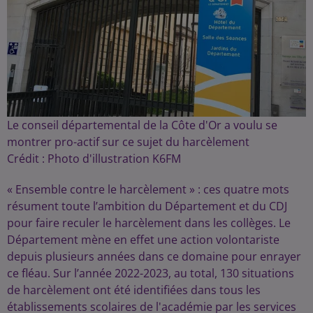
Le conseil départemental de la Côte d'Or a voulu se
montrer pro-actif sur ce sujet du harcèlement
Crédit :
Photo d'illustration K6FM
« Ensemble contre le harcèlement » : ces quatre mots
résument toute l’ambition du Département et du CDJ
pour faire reculer le harcèlement dans les collèges. Le
Département mène en effet une action volontariste
depuis plusieurs années dans ce domaine pour enrayer
ce fléau. Sur l’année 2022-2023, au total, 130 situations
de harcèlement ont été identifiées dans tous les
établissements scolaires de l'académie par les services