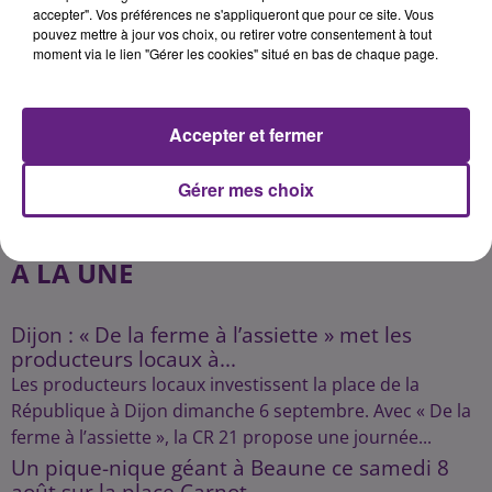
accepter". Vos préférences ne s'appliqueront que pour ce site. Vous
pouvez mettre à jour vos choix, ou retirer votre consentement à tout
moment via le lien "Gérer les cookies" situé en bas de chaque page.
Accepter et fermer
Gérer mes choix
A LA UNE
Dijon : « De la ferme à l’assiette » met les
producteurs locaux à...
Les producteurs locaux investissent la place de la
République à Dijon dimanche 6 septembre. Avec « De la
ferme à l’assiette », la CR 21 propose une journée...
Un pique-nique géant à Beaune ce samedi 8
août sur la place Carnot