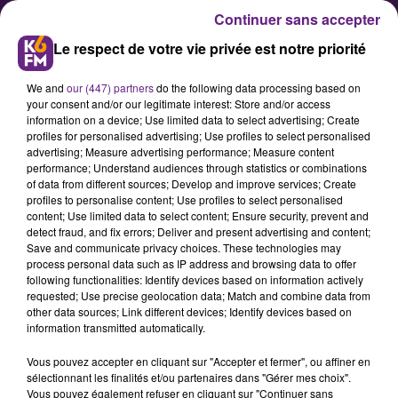
Continuer sans accepter
Le respect de votre vie privée est notre priorité
We and
our (447) partners
do the following data processing based on
your consent and/or our legitimate interest: Store and/or access
information on a device; Use limited data to select advertising; Create
profiles for personalised advertising; Use profiles to select personalised
advertising; Measure advertising performance; Measure content
performance; Understand audiences through statistics or combinations
of data from different sources; Develop and improve services; Create
Horoscope du 26-08-2022 à 05h.
profiles to personalise content; Use profiles to select personalised
content; Use limited data to select content; Ensure security, prevent and
detect fraud, and fix errors; Deliver and present advertising and content;
Save and communicate privacy choices. These technologies may
process personal data such as IP address and browsing data to offer
following functionalities: Identify devices based on information actively
requested; Use precise geolocation data; Match and combine data from
other data sources; Link different devices; Identify devices based on
information transmitted automatically.
Vous pouvez accepter en cliquant sur "Accepter et fermer", ou affiner en
sélectionnant les finalités et/ou partenaires dans "Gérer mes choix".
Vous pouvez également refuser en cliquant sur "Continuer sans