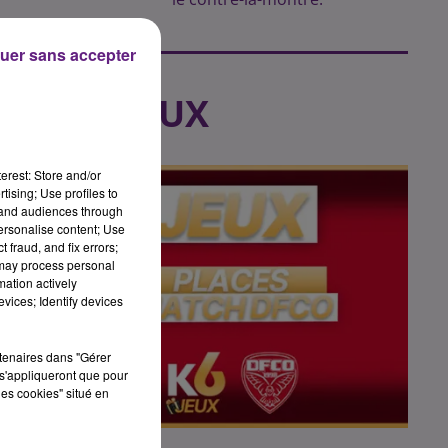
uer sans accepter
LES JEUX
erest: Store and/or
tising; Use profiles to
tand audiences through
personalise content; Use
 fraud, and fix errors;
nte
 may process personal
mation actively
vices; Identify devices
rtenaires dans "Gérer
s'appliqueront que pour
s
les cookies" situé en
Fin : 14 août 2026