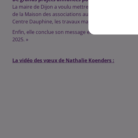
La maire de Dijon a voulu mettre en avant les
futurs p
de la Maison des associations au réaménagement du P
Centre Dauphine, les travaux majeurs à venir ont tous
Enfin, elle conclue son message en souhaitant aux « 1
2025. »
La vidéo des vœux de Nathalie Koenders :