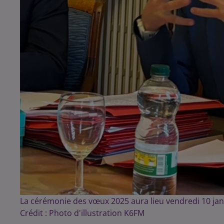
La cérémonie des vœux 2025 aura lieu vendredi 10 jan
Crédit :
Photo d'illustration K6FM