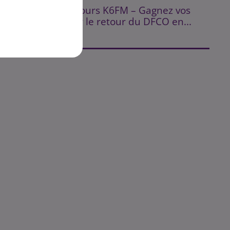
⚽ Jeu Concours K6FM – Gagnez vos
on
places pour le retour du DFCO en...