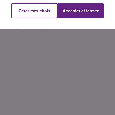
rojets que verront naitre la ville cette année
. De la rénovati
Gérer mes choix
Accepter et fermer
ort du Canal, en passant par l’achèvement des travaux du
 été cité dans son discours.
63 169 Dijonnaises et Dijonnais » une « excellente année