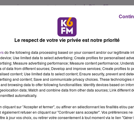
s premiers vœux en tant que maire de Dijon. Elle y
ir pour faire face aux défis locaux.
Contin
enders veut « porter un message d’espoir, d’optimisme et
f « de faire de Dijon, une ville toujours plus solidaire,
Le respect de votre vie privée est notre priorité
lle conseillère départementale de Côte d’Or annonce vouloir
e des Dijonnais « dans un esprit de rassemblement. »
ers
do the following data processing based on your consent and/or our legitimate int
device; Use limited data to select advertising; Create profiles for personalised adver
»
vertising; Measure advertising performance; Measure content performance; Unders
ns of data from different sources; Develop and improve services; Create profiles to 
e pour notre ville » en mettant en avant le réaménagement
alised content; Use limited data to select content; Ensure security, prevent and detect
sation internationale de la vigne et du vin. L’ancienne adjoi
ertising and content; Save and communicate privacy choices. These technologies
 la confiance qu’il
(lui)
a accordée » en lui passant le
and browsing data to offer following functionalities: Identify devices based on infor
eolocation data; Match and combine data from other data sources; Link different de
nsmitted automatically.
moments emblématiques de l’année 2024, notamment
les
cliquant sur "Accepter et fermer", ou affiner en sélectionnant les finalités et/ou pa
a ville
. Mais également des évènements musicaux majeurs
 également refuser en cliquant sur "Continuer sans accepter". Vos préférences ne 
 qui a battu un record. » Elle finit cet aparté en saluant le
tre à jour vos choix, ou retirer votre consentement à tout moment via le lien "Gérer 
ent de ces rassemblements.