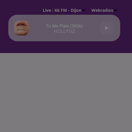
Live :
K6 FM - Dijon
Webradios
Tu Me Plais (2026)
HOLLYSIZ