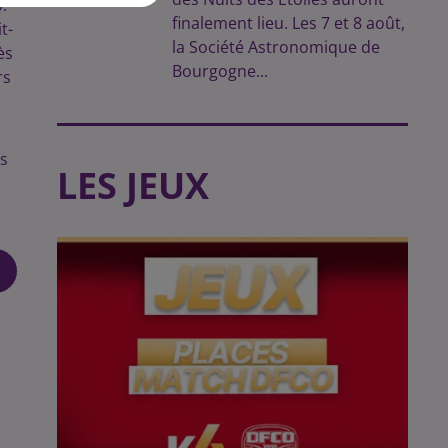
.
finalement lieu. Les 7 et 8 août,
t-
la Société Astronomique de
ès
Bourgogne...
rs
ns
LES JEUX