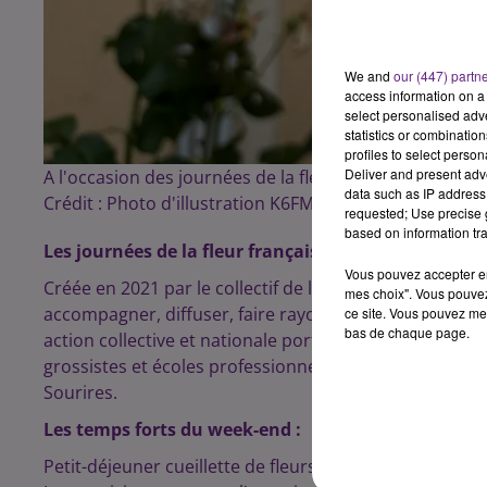
We and
our (447) partn
access information on a 
select personalised ad
statistics or combinatio
profiles to select person
Deliver and present adv
A l'occasion des journées de la fleur française, des p
data such as IP address 
Crédit :
Photo d'illustration K6FM
requested; Use precise g
based on information tra
Les journées de la fleur française, 4eme édition
Vous pouvez accepter en 
Créée en 2021 par le collectif de la fleur française, ce
mes choix". Vous pouvez
accompagner, diffuser, faire rayonner, décloisonner et 
ce site. Vous pouvez met
bas de chaque page.
action collective et nationale portée par le Collectif de
grossistes et écoles professionnelles d’horticulture et 
Sourires.
Les temps forts du week-end :
Petit-déjeuner cueillette de fleurs et confection de b