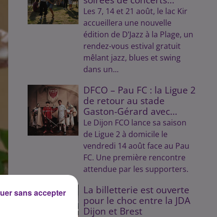
Les 7, 14 et 21 août, le lac Kir
accueillera une nouvelle
édition de D’Jazz à la Plage, un
rendez-vous estival gratuit
mêlant jazz, blues et swing
dans un...
DFCO – Pau FC : la Ligue 2
de retour au stade
Gaston-Gérard avec...
Le Dijon FCO lance sa saison
de Ligue 2 à domicile le
vendredi 14 août face au Pau
FC. Une première rencontre
attendue par les supporters.
La billetterie est ouverte
uer sans accepter
pour le choc entre la JDA
Dijon et Brest