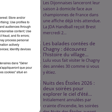
Les Dijonnaises lanceront leur
saison à domicile face aux
championnes de France dans
erest: Store and/or
une affiche déjà très attendue.
tising; Use profiles to
La JDA Handball reçoit Brest
tand audiences through
personalise content; Use
mercredi 2...
 fraud, and fix errors;
 may process personal
Les balades contées de
mation actively
Chagny : découvrez
vices; Identify devices
l'histoire du village...
Lulu vous fait visiter le Chagny
rtenaires dans "Gérer
des années 30 comme si vous
s'appliqueront que pour
y étiez.
les cookies" situé en
Nuits des Étoiles 2026 :
es
deux soirées pour
explorer le ciel d’été...
Initialement annulées par
crainte d’incendie, les soirées
1h
des Nuits des Étoiles auront