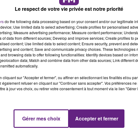
Le respect de votre vie privée est notre priorité
ers
do the following data processing based on your consent and/or our legitimate int
device; Use limited data to select advertising; Create profiles for personalised adver
vertising; Measure advertising performance; Measure content performance; Unders
ns of data from different sources; Develop and improve services; Create profiles to 
alised content; Use limited data to select content; Ensure security, prevent and detect
ertising and content; Save and communicate privacy choices. These technologies
ortes ouvertes seront organisées à Longvic
and browsing data to offer following functionalities: Identify devices based on infor
eolocation data; Match and combine data from other data sources; Link different de
nsmitted automatically.
cliquant sur "Accepter et fermer", ou affiner en sélectionnant les finalités et/ou pa
s journées uniques ont pour objectif de fédérer, informer,
 également refuser en cliquant sur "Continuer sans accepter". Vos préférences ne 
surtout fêter la fleur française, locale et de saison ! Une
tre à jour vos choix, ou retirer votre consentement à tout moment via le lien "Gérer 
 la Fleur et ses 650 adhérents (horticulteurs, fleuristes,
de fleuriste) sur tout le territoire français dont Le Champ d
Gérer mes choix
Accepter et fermer
ouquet (sur inscription, 25€ + adhésion), samedi de 9h30 à 1