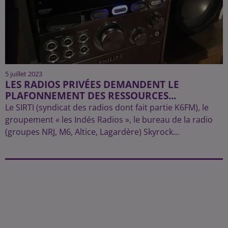
5 juillet 2023
LES RADIOS PRIVÉES DEMANDENT LE
PLAFONNEMENT DES RESSOURCES...
Le SIRTI (syndicat des radios dont fait partie K6FM), le
groupement « les Indés Radios », le bureau de la radio
(groupes NRJ, M6, Altice, Lagardère) Skyrock...