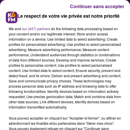
Continuer sans accepter
Le respect de votre vie privée est notre priorité
We and
our (447) partners
do the following data processing based on
your consent and/or our legitimate interest: Store and/or access
information on a device; Use limited data to select advertising; Create
profiles for personalised advertising; Use profiles to select personalised
advertising; Measure advertising performance; Measure content
K6 va diffuser « derrière leurs
performance; Understand audiences through statistics or combinations
of data from different sources; Develop and improve services; Create
mots », le podcast de Christophe
profiles to personalise content; Use profiles to select personalised
Nicolas
content; Use limited data to select content; Ensure security, prevent and
detect fraud, and fix errors; Deliver and present advertising and content;
Save and communicate privacy choices. These technologies may
process personal data such as IP address and browsing data to offer
Christophe Nicolas, ancien
following functionalities: Identify devices based on information actively
animateur radio passé par de
requested; Use precise geolocation data; Match and combine data from
other data sources; Link different devices; Identify devices based on
nombreuses stations, propose un
information transmitted automatically.
podcast qui raconte l’histoire de
Vous pouvez accepter en cliquant sur "Accepter et fermer", ou affiner en
chansons célèbres. K6 va diffuser
sélectionnant les finalités et/ou partenaires dans "Gérer mes choix".
ses podcasts.
Vous pouvez également refuser en cliquant sur "Continuer sans