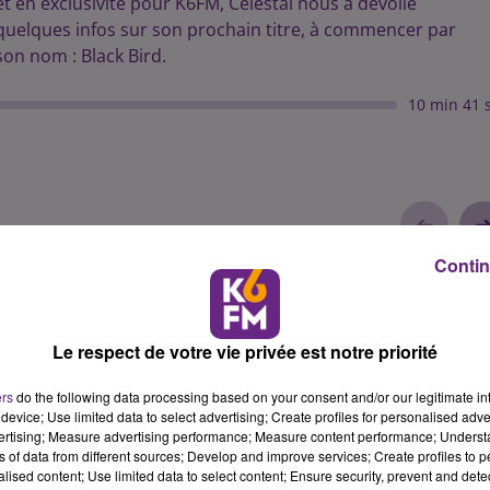
et en exclusivité pour K6FM, Celestal nous a dévoilé
quelques infos sur son prochain titre, à commencer par
son nom : Black Bird.
10 min 41 
Contin
Le respect de votre vie privée est notre priorité
ers
do the following data processing based on your consent and/or our legitimate int
device; Use limited data to select advertising; Create profiles for personalised adver
vertising; Measure advertising performance; Measure content performance; Unders
ns of data from different sources; Develop and improve services; Create profiles to 
alised content; Use limited data to select content; Ensure security, prevent and detect