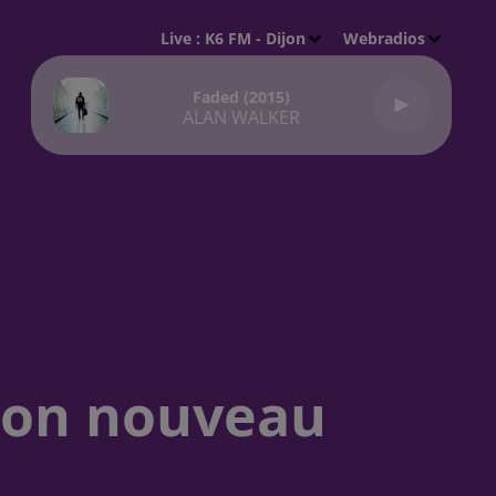
Live :
K6 FM - Dijon
Webradios
Faded (2015)
ALAN WALKER
 son nouveau