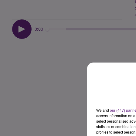
0:00
We and
our (447) partn
access information on a 
select personalised ad
statistics or combinatio
profiles to select person