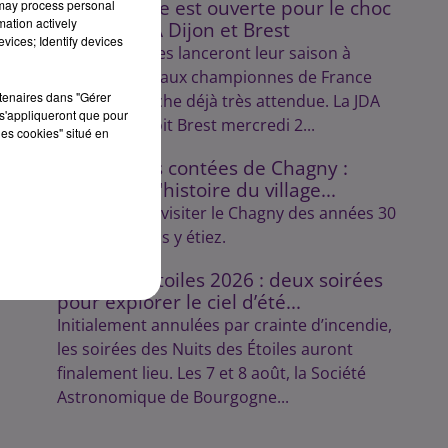
La billetterie est ouverte pour le choc
 may process personal
mation actively
entre la JDA Dijon et Brest
vices; Identify devices
Les Dijonnaises lanceront leur saison à
domicile face aux championnes de France
rtenaires dans "Gérer
dans une affiche déjà très attendue. La JDA
s'appliqueront que pour
Handball reçoit Brest mercredi 2...
les cookies" situé en
Les balades contées de Chagny :
découvrez l'histoire du village...
Lulu vous fait visiter le Chagny des années 30
comme si vous y étiez.
Nuits des Étoiles 2026 : deux soirées
pour explorer le ciel d’été...
Initialement annulées par crainte d’incendie,
les soirées des Nuits des Étoiles auront
finalement lieu. Les 7 et 8 août, la Société
Astronomique de Bourgogne...