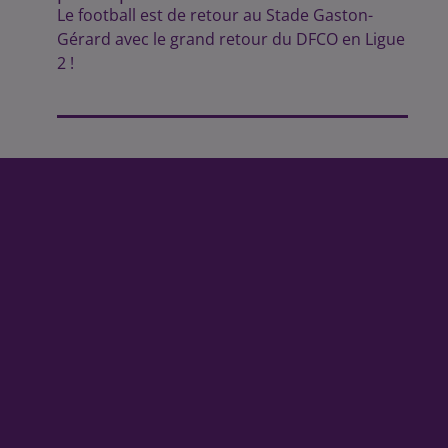
Le football est de retour au Stade Gaston-
Gérard avec le grand retour du DFCO en Ligue
2 !