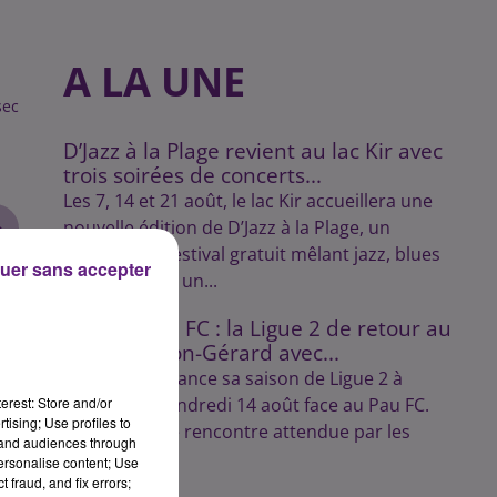
A LA UNE
sec
D’Jazz à la Plage revient au lac Kir avec
trois soirées de concerts...
Les 7, 14 et 21 août, le lac Kir accueillera une
nouvelle édition de D’Jazz à la Plage, un
rendez-vous estival gratuit mêlant jazz, blues
uer sans accepter
et swing dans un...
DFCO – Pau FC : la Ligue 2 de retour au
stade Gaston-Gérard avec...
Le Dijon FCO lance sa saison de Ligue 2 à
erest: Store and/or
domicile le vendredi 14 août face au Pau FC.
tising; Use profiles to
Une première rencontre attendue par les
tand audiences through
supporters.
personalise content; Use
 fraud, and fix errors;