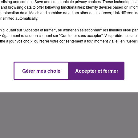
ertising and content; Save and communicate privacy choices. These technologies
and browsing data to offer following functionalities: Identify devices based on infor
eolocation data; Match and combine data from other data sources; Link different de
nsmitted automatically.
cliquant sur "Accepter et fermer", ou affiner en sélectionnant les finalités et/ou pa
 également refuser en cliquant sur "Continuer sans accepter". Vos préférences ne 
tre à jour vos choix, ou retirer votre consentement à tout moment via le lien "Gérer 
Gérer mes choix
Accepter et fermer