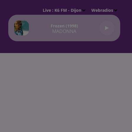
Live :
K6 FM - Dijon
Webradios
Frozen (1998)
MADONNA