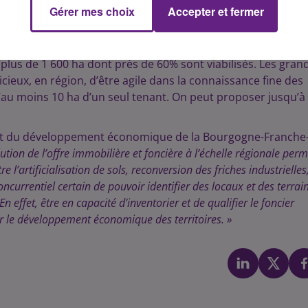
Gérer mes choix
Accepter et fermer
opportunités immobilières qui lui permettent de connaître e
e d’aujourd’hui, la région Bourgogne-Franche-Comté compte 1,
t des surfaces en bureaux et ¾ sont des ateliers ou des
 plus de 1 600 ha dont près de 60% sont viabilisés. Les gran
dicieux, en région, d’être agile dans la connaissance fine des
’au moins 10 ha d’un seul tenant. On peut proposer jusqu’à
s et du développement économique de la Bourgogne-Franche
lution de l’offre immobilière et foncière à l’échelle régionale perm
 l’artificialisation de sols, reconversion des friches industrielles
currentiel certain de pouvoir identifier des locaux et des terrai
effet, être en capacité d’inventorier et de qualifier le foncier
r le développement économique des territoires. »