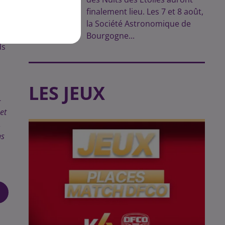
n
finalement lieu. Les 7 et 8 août,
3
la Société Astronomique de
Bourgogne...
ds
LES JEUX
-
et
,
ns