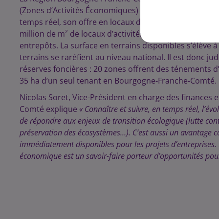
(Zones d’Activités Économiques) et d’une vitrine des 
temps réel, son offre en locaux d’activités. A l’heur
million de m² de locaux d’activités disponibles ; ¼ son
entrepôts. La surface en terrains disponibles s’élève à
terrains se raréfient au niveau national. Il est donc ju
réserves foncières : 20 zones offrent des ténements d
35 ha d’un seul tenant en Bourgogne-Franche-Comté.
Nicolas Soret, Vice-Président en charge des finance
Comté explique
« Connaître et suivre, en temps réel, l’évo
de répondre aux enjeux de transition écologique (lutte contre
préservation des écosystèmes…). C’est aussi un avantage con
immédiatement disponibles pour les projets d’entreprises. En 
économique est un savoir-faire porteur d’opportunités pou