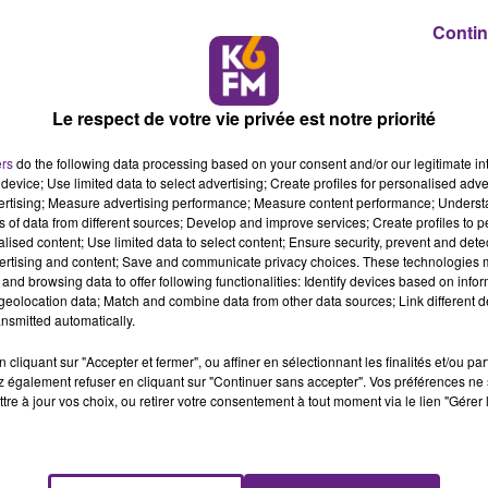
Contin
oncière de la région sur un salon à Paris
Le respect de votre vie privée est notre priorité
ers
do the following data processing based on your consent and/or our legitimate int
device; Use limited data to select advertising; Create profiles for personalised adver
é, représentée par l’Agence Économique Régionale de
vertising; Measure advertising performance; Measure content performance; Unders
llectif au Salon de l’Immobilier d’Entreprise (SIMI). Cet
ns of data from different sources; Develop and improve services; Create profiles to 
ustrie française de l’immobilier se tiendra au Palais des
alised content; Use limited data to select content; Ensure security, prevent and detect
ertising and content; Save and communicate privacy choices. These technologies
and browsing data to offer following functionalities: Identify devices based on infor
eolocation data; Match and combine data from other data sources; Link different de
nt les acteurs de la filière immobilière de l’Hexagone sur u
nsmitted automatically.
s valoriseront nos capacités à attirer les investisseurs qui
namiques territoriales régionales. Jean-Claude Lagrange,
cliquant sur "Accepter et fermer", ou affiner en sélectionnant les finalités et/ou pa
 également refuser en cliquant sur "Continuer sans accepter". Vos préférences ne 
e démarche collective est éprouvée et attire, chaque année, p
tre à jour vos choix, ou retirer votre consentement à tout moment via le lien "Gérer 
ritoires exposants, nous rejoignent”.
 l’échelle régionale
conomique Régionale s’est dotée d’un observatoire des ZA