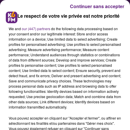
Continuer sans accepter
Le respect de votre vie privée est notre priorité
We and
our (447) partners
do the following data processing based on
your consent and/or our legitimate interest: Store and/or access
information on a device; Use limited data to select advertising; Create
profiles for personalised advertising; Use profiles to select personalised
advertising; Measure advertising performance; Measure content
La braderie de rentrée de Dijon
performance; Understand audiences through statistics or combinations
of data from different sources; Develop and improve services; Create
reviendra le week-end prochain
profiles to personalise content; Use profiles to select personalised
content; Use limited data to select content; Ensure security, prevent and
detect fraud, and fix errors; Deliver and present advertising and content;
Shop in Dijon, la fédération des
Save and communicate privacy choices. These technologies may
process personal data such as IP address and browsing data to offer
commerçants et artisans dijonnais,
following functionalities: Identify devices based on information actively
organise comme chaque année la
requested; Use precise geolocation data; Match and combine data from
other data sources; Link different devices; Identify devices based on
braderie de rentrée du centre-Ville
information transmitted automatically.
de Dijon. L’événement reviendra les
Vous pouvez accepter en cliquant sur "Accepter et fermer", ou affiner en
vendredi 8, samedi 9 et dimanche
sélectionnant les finalités et/ou partenaires dans "Gérer mes choix".
10 septembre de 10h à 19h.
Vous pouvez également refuser en cliquant sur "Continuer sans