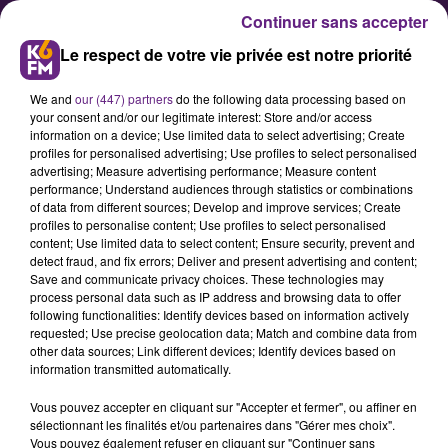
Continuer sans accepter
Le respect de votre vie privée est notre priorité
We and
our (447) partners
do the following data processing based on
your consent and/or our legitimate interest: Store and/or access
information on a device; Use limited data to select advertising; Create
profiles for personalised advertising; Use profiles to select personalised
advertising; Measure advertising performance; Measure content
La Ligue contre le cancer
performance; Understand audiences through statistics or combinations
of data from different sources; Develop and improve services; Create
sélectionnée pour le ZEvent 2025
profiles to personalise content; Use profiles to select personalised
content; Use limited data to select content; Ensure security, prevent and
detect fraud, and fix errors; Deliver and present advertising and content;
La Ligue contre le Cancer a été
Save and communicate privacy choices. These technologies may
process personal data such as IP address and browsing data to offer
sélectionnée comme l'une des huit
following functionalities: Identify devices based on information actively
associations bénéficiaires du
requested; Use precise geolocation data; Match and combine data from
other data sources; Link different devices; Identify devices based on
ZEvent, un événement caritatif de
information transmitted automatically.
grande ampleur qui se tiendra du 5
Vous pouvez accepter en cliquant sur "Accepter et fermer", ou affiner en
au 7 septembre 2025 à Montpellier.
sélectionnant les finalités et/ou partenaires dans "Gérer mes choix".
Vous pouvez également refuser en cliquant sur "Continuer sans