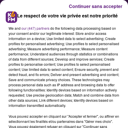
Continuer sans accepter
Le respect de votre vie privée est notre priorité
We and
our (447) partners
do the following data processing based on
your consent and/or our legitimate interest: Store and/or access
information on a device; Use limited data to select advertising; Create
profiles for personalised advertising; Use profiles to select personalised
advertising; Measure advertising performance; Measure content
La neige pourrait revenir ce
performance; Understand audiences through statistics or combinations
of data from different sources; Develop and improve services; Create
vendredi en Côte-d’Or
profiles to personalise content; Use profiles to select personalised
content; Use limited data to select content; Ensure security, prevent and
detect fraud, and fix errors; Deliver and present advertising and content;
Après la pluie et le vent, météo
Save and communicate privacy choices. These technologies may
process personal data such as IP address and browsing data to offer
France annonce une chute des
following functionalities: Identify devices based on information actively
températures pour ce jeudi soir en
requested; Use precise geolocation data; Match and combine data from
other data sources; Link different devices; Identify devices based on
Côte-d’Or avant de probables
information transmitted automatically.
chutes de neige ce vendredi sur le
Vous pouvez accepter en cliquant sur "Accepter et fermer", ou affiner en
département.
sélectionnant les finalités et/ou partenaires dans "Gérer mes choix".
Vous pouvez également refuser en cliquant sur "Continuer sans