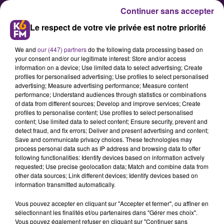
Continuer sans accepter
Le respect de votre vie privée est notre priorité
We and
our (447) partners
do the following data processing based on
your consent and/or our legitimate interest: Store and/or access
information on a device; Use limited data to select advertising; Create
profiles for personalised advertising; Use profiles to select personalised
advertising; Measure advertising performance; Measure content
La préfecture et d’autres
performance; Understand audiences through statistics or combinations
of data from different sources; Develop and improve services; Create
services publics fermés ce lundi
profiles to personalise content; Use profiles to select personalised
content; Use limited data to select content; Ensure security, prevent and
detect fraud, and fix errors; Deliver and present advertising and content;
En raison du pont du 15 août, de
Save and communicate privacy choices. These technologies may
process personal data such as IP address and browsing data to offer
nombreux services publics, comme
following functionalities: Identify devices based on information actively
ceux de la préfecture, sont fermés
requested; Use precise geolocation data; Match and combine data from
other data sources; Link different devices; Identify devices based on
ce lundi.
information transmitted automatically.
Vous pouvez accepter en cliquant sur "Accepter et fermer", ou affiner en
sélectionnant les finalités et/ou partenaires dans "Gérer mes choix".
Publié : 14 août 2023 à 8h43 par Fabrice Aubry
Vous pouvez également refuser en cliquant sur "Continuer sans