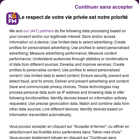
Continuer sans accepter
Le respect de votre vie privée est notre priorité
We and
our (447) partners
do the following data processing based on
your consent and/or our legitimate interest: Store and/or access
information on a device; Use limited data to select advertising; Create
profiles for personalised advertising; Use profiles to select personalised
advertising; Measure advertising performance; Measure content
La préparation des joueuses du
performance; Understand audiences through statistics or combinations
of data from different sources; Develop and improve services; Create
DFCO se poursuit
profiles to personalise content; Use profiles to select personalised
content; Use limited data to select content; Ensure security, prevent and
detect fraud, and fix errors; Deliver and present advertising and content;
A un peu plus de trois semaines de
Save and communicate privacy choices. These technologies may
process personal data such as IP address and browsing data to offer
la reprise du championnat, les
following functionalities: Identify devices based on information actively
joueuses du DFCO disputent un
requested; Use precise geolocation data; Match and combine data from
other data sources; Link different devices; Identify devices based on
match de préparation ce mercredi
information transmitted automatically.
soir face à l’équipe de Saint-Etienne.
Vous pouvez accepter en cliquant sur "Accepter et fermer", ou affiner en
sélectionnant les finalités et/ou partenaires dans "Gérer mes choix".
Vous pouvez également refuser en cliquant sur "Continuer sans