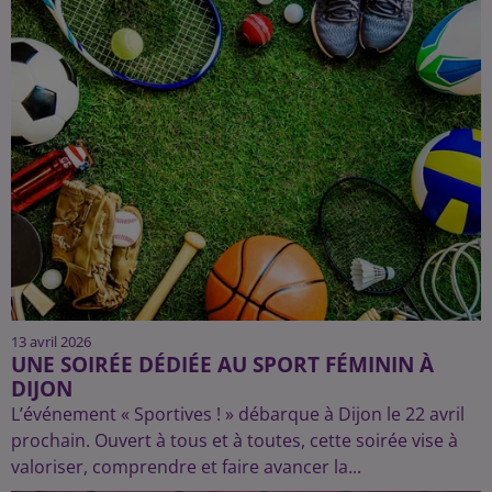
13 avril 2026
UNE SOIRÉE DÉDIÉE AU SPORT FÉMININ À
DIJON
L’événement « Sportives ! » débarque à Dijon le 22 avril
prochain. Ouvert à tous et à toutes, cette soirée vise à
valoriser, comprendre et faire avancer la...