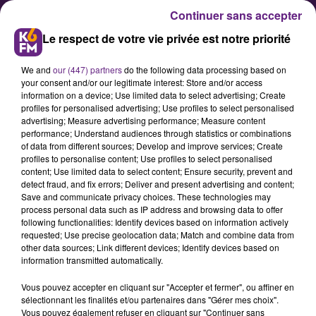
Continuer sans accepter
Le respect de votre vie privée est notre priorité
We and
our (447) partners
do the following data processing based on
your consent and/or our legitimate interest: Store and/or access
information on a device; Use limited data to select advertising; Create
profiles for personalised advertising; Use profiles to select personalised
advertising; Measure advertising performance; Measure content
La SNCF met en vente ses billets
performance; Understand audiences through statistics or combinations
of data from different sources; Develop and improve services; Create
pour l’été
profiles to personalise content; Use profiles to select personalised
content; Use limited data to select content; Ensure security, prevent and
detect fraud, and fix errors; Deliver and present advertising and content;
Ce mercredi 12 mars, TGV INOUI,
Save and communicate privacy choices. These technologies may
process personal data such as IP address and browsing data to offer
OUIGO et INTERCITÉS ouvrent leurs
following functionalities: Identify devices based on information actively
ventes d’été et proposent de
requested; Use precise geolocation data; Match and combine data from
other data sources; Link different devices; Identify devices based on
nouvelles offres et destinations
information transmitted automatically.
pour voyager en France et en
Vous pouvez accepter en cliquant sur "Accepter et fermer", ou affiner en
Europe.
sélectionnant les finalités et/ou partenaires dans "Gérer mes choix".
Vous pouvez également refuser en cliquant sur "Continuer sans