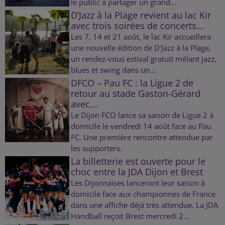
le public à partager un grand...
D’Jazz à la Plage revient au lac Kir
avec trois soirées de concerts...
Les 7, 14 et 21 août, le lac Kir accueillera
une nouvelle édition de D’Jazz à la Plage,
un rendez-vous estival gratuit mêlant jazz,
blues et swing dans un...
DFCO – Pau FC : la Ligue 2 de
retour au stade Gaston-Gérard
avec...
Le Dijon FCO lance sa saison de Ligue 2 à
domicile le vendredi 14 août face au Pau
FC. Une première rencontre attendue par
les supporters.
La billetterie est ouverte pour le
choc entre la JDA Dijon et Brest
Les Dijonnaises lanceront leur saison à
domicile face aux championnes de France
dans une affiche déjà très attendue. La JDA
Handball reçoit Brest mercredi 2...