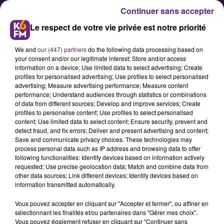
Continuer sans accepter
Le respect de votre vie privée est notre priorité
We and
our (447) partners
do the following data processing based on
your consent and/or our legitimate interest: Store and/or access
information on a device; Use limited data to select advertising; Create
profiles for personalised advertising; Use profiles to select personalised
advertising; Measure advertising performance; Measure content
La Ville de Chevigny-Saint-
performance; Understand audiences through statistics or combinations
of data from different sources; Develop and improve services; Create
Sauveur valorise le réemploi
profiles to personalise content; Use profiles to select personalised
dans le sport
content; Use limited data to select content; Ensure security, prevent and
detect fraud, and fix errors; Deliver and present advertising and content;
Save and communicate privacy choices. These technologies may
process personal data such as IP address and browsing data to offer
Une démarche intégrale de
following functionalities: Identify devices based on information actively
valorisation d’anciennes coupes a
requested; Use precise geolocation data; Match and combine data from
other data sources; Link different devices; Identify devices based on
été initié par la Ville de Chevigny-
information transmitted automatically.
Saint-Sauveur, pour leur donner
Vous pouvez accepter en cliquant sur "Accepter et fermer", ou affiner en
une seconde vie.
sélectionnant les finalités et/ou partenaires dans "Gérer mes choix".
Vous pouvez également refuser en cliquant sur "Continuer sans