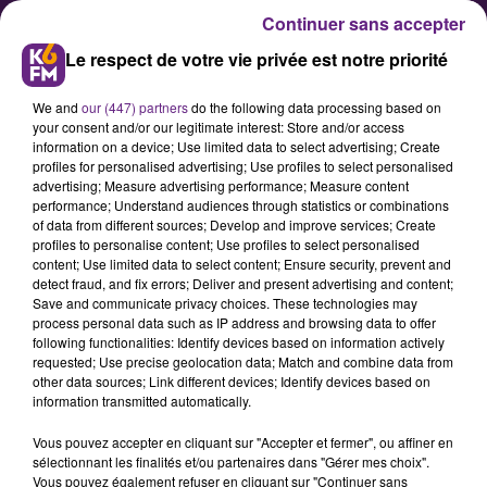
Continuer sans accepter
Le respect de votre vie privée est notre priorité
We and
our (447) partners
do the following data processing based on
your consent and/or our legitimate interest: Store and/or access
information on a device; Use limited data to select advertising; Create
profiles for personalised advertising; Use profiles to select personalised
advertising; Measure advertising performance; Measure content
Le « carrefour des carrières au
performance; Understand audiences through statistics or combinations
of data from different sources; Develop and improve services; Create
féminin » reviendra en janvier à
profiles to personalise content; Use profiles to select personalised
Dijon
content; Use limited data to select content; Ensure security, prevent and
detect fraud, and fix errors; Deliver and present advertising and content;
Save and communicate privacy choices. These technologies may
process personal data such as IP address and browsing data to offer
Cet événement permet de mettre
following functionalities: Identify devices based on information actively
en avant des secteurs
requested; Use precise geolocation data; Match and combine data from
other data sources; Link different devices; Identify devices based on
professionnels peu féminisés. Un
information transmitted automatically.
forum aura lieu le samedi 13
Vous pouvez accepter en cliquant sur "Accepter et fermer", ou affiner en
janvier de 9h à 12h à la salle
sélectionnant les finalités et/ou partenaires dans "Gérer mes choix".
Devosge, à Dijon.
Vous pouvez également refuser en cliquant sur "Continuer sans