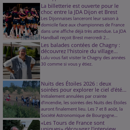
La billetterie est ouverte pour le
choc entre la JDA Dijon et Brest
Les Dijonnaises lanceront leur saison à
domicile face aux championnes de France
dans une affiche déjà très attendue. La JDA
Handball reçoit Brest mercredi 2...
Les balades contées de Chagny :
découvrez l'histoire du village...
Lulu vous fait visiter le Chagny des années
30 comme si vous y étiez.
Nuits des Étoiles 2026 : deux
soirées pour explorer le ciel d’été...
Initialement annulées par crainte
d’incendie, les soirées des Nuits des Étoiles
auront finalement lieu. Les 7 et 8 août, la
Société Astronomique de Bourgogne...
«Les Tours de France sont
uniques» découvrez l’interview