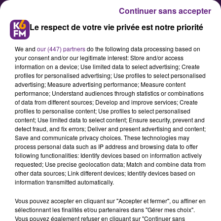
Continuer sans accepter
Le respect de votre vie privée est notre priorité
We and
our (447) partners
do the following data processing based on
your consent and/or our legitimate interest: Store and/or access
information on a device; Use limited data to select advertising; Create
profiles for personalised advertising; Use profiles to select personalised
advertising; Measure advertising performance; Measure content
Le premier Urban trail de Talant
performance; Understand audiences through statistics or combinations
of data from different sources; Develop and improve services; Create
a lieu ce dimanche
profiles to personalise content; Use profiles to select personalised
content; Use limited data to select content; Ensure security, prevent and
detect fraud, and fix errors; Deliver and present advertising and content;
La mairie de Talant organise ce
Save and communicate privacy choices. These technologies may
process personal data such as IP address and browsing data to offer
dimanche la première édition de
following functionalities: Identify devices based on information actively
son « Urban trail ». Nous avons
requested; Use precise geolocation data; Match and combine data from
other data sources; Link different devices; Identify devices based on
échangé avec Aurélie Roux-Jarlaud,
information transmitted automatically.
adjointe au maire de Talant en
Vous pouvez accepter en cliquant sur "Accepter et fermer", ou affiner en
charge des sports.
sélectionnant les finalités et/ou partenaires dans "Gérer mes choix".
Vous pouvez également refuser en cliquant sur "Continuer sans