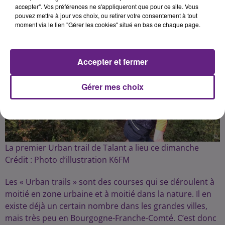
accepter". Vos préférences ne s'appliqueront que pour ce site. Vous
pouvez mettre à jour vos choix, ou retirer votre consentement à tout
Publié : 1er juillet 2022 à 12h10 par Fabrice Aubry
moment via le lien "Gérer les cookies" situé en bas de chaque page.
Accepter et fermer
Gérer mes choix
La premier Urban trail de Talant a lieu ce dimanche
Crédit :
Photo d’illustration K6FM
Les « Urban trails » sont des courses qui se déroulent à
moitié en zone urbaine et à moitié dans la nature. Il en
existe déjà un certain nombre dans les grandes villes,
mais très peu en Bourgogne-Franche-Comté. C’est donc