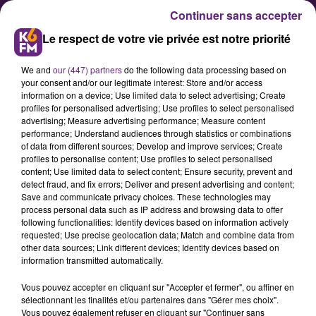
Continuer sans accepter
Le respect de votre vie privée est notre priorité
We and
our (447) partners
do the following data processing based on
your consent and/or our legitimate interest: Store and/or access
information on a device; Use limited data to select advertising; Create
profiles for personalised advertising; Use profiles to select personalised
advertising; Measure advertising performance; Measure content
Le village des recruteurs sera de
performance; Understand audiences through statistics or combinations
of data from different sources; Develop and improve services; Create
retour à Dijon le 26 septembre
profiles to personalise content; Use profiles to select personalised
content; Use limited data to select content; Ensure security, prevent and
detect fraud, and fix errors; Deliver and present advertising and content;
Le désormais traditionnel « village
Save and communicate privacy choices. These technologies may
process personal data such as IP address and browsing data to offer
des recruteurs » sera de retour
following functionalities: Identify devices based on information actively
place de la République à Dijon le
requested; Use precise geolocation data; Match and combine data from
other data sources; Link different devices; Identify devices based on
jeudi 26 septembre avec plus de
information transmitted automatically.
1500 offres d’emploi à pourvoir.
Vous pouvez accepter en cliquant sur "Accepter et fermer", ou affiner en
sélectionnant les finalités et/ou partenaires dans "Gérer mes choix".
Vous pouvez également refuser en cliquant sur "Continuer sans