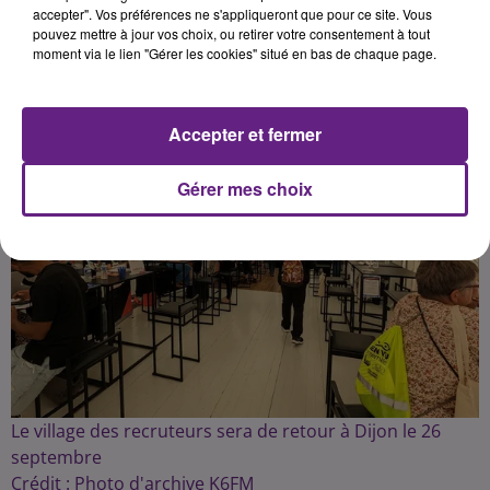
Publié : 22 août 2024 à 9h00 par Fabrice Aubry
accepter". Vos préférences ne s'appliqueront que pour ce site. Vous
pouvez mettre à jour vos choix, ou retirer votre consentement à tout
moment via le lien "Gérer les cookies" situé en bas de chaque page.
Accepter et fermer
Gérer mes choix
Le village des recruteurs sera de retour à Dijon le 26
septembre
Crédit :
Photo d'archive K6FM