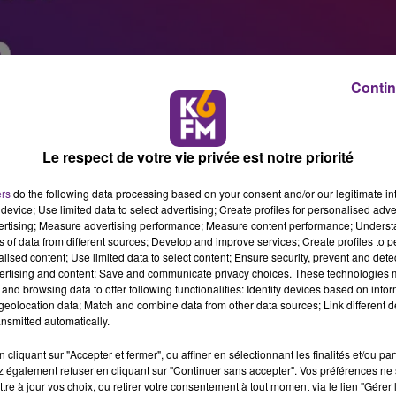
Contin
Le respect de votre vie privée est notre priorité
ers
do the following data processing based on your consent and/or our legitimate int
device; Use limited data to select advertising; Create profiles for personalised adver
vertising; Measure advertising performance; Measure content performance; Unders
ns of data from different sources; Develop and improve services; Create profiles to 
alised content; Use limited data to select content; Ensure security, prevent and detect
ertising and content; Save and communicate privacy choices. These technologies
and browsing data to offer following functionalities: Identify devices based on infor
eolocation data; Match and combine data from other data sources; Link different de
nsmitted automatically.
cliquant sur "Accepter et fermer", ou affiner en sélectionnant les finalités et/ou pa
 également refuser en cliquant sur "Continuer sans accepter". Vos préférences ne 
tre à jour vos choix, ou retirer votre consentement à tout moment via le lien "Gérer 