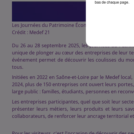
bas de chaque page.
Les Journées du Patrimoine Économique reviennent 
Crédit :
Medef 21
Du 26 au 28 septembre 2025, les Journées du Patrim
unique de plonger au cœur des entreprises de leur te
événement permet de découvrir les coulisses du mon
tous.​
Initiées en 2022 en Saône-et-Loire par le Medef local,
2024, plus de 150 entreprises ont ouvert leurs portes,
large public : familles, étudiants, personnes en reconv
Les entreprises participantes, quel que soit leur secte
présenter leurs métiers, leurs produits et leurs savo
collaborateurs, de renforcer leur ancrage territorial et
Pour les visiteurs, c'est l'occasion de découvrir des