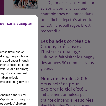
Les Dijonnaises lanceront leur
saison à domicile face aux
championnes de France dans
une affiche déjà très attendue.
uer sans accepter
La JDA Handball reçoit Brest
mercredi 2...
Les balades contées de
Chagny : découvrez
l'histoire du village...
erest: Store and/or
tising; Use profiles to
Lulu vous fait visiter le Chagny
tand audiences through
des années 30 comme si vous
personalise content; Use
y étiez.
 fraud, and fix errors;
 may process personal
mation actively
Nuits des Étoiles 2026 :
vices; Identify devices
deux soirées pour
explorer le ciel d’été...
Initialement annulées par
rtenaires dans "Gérer
s'appliqueront que pour
crainte d’incendie, les soirées
les cookies" situé en
des Nuits des Étoiles auront