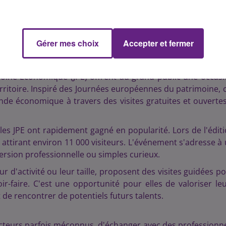
en septembre
Gérer mes choix
Accepter et fermer
oine Économique (JPE) offrent au grand public une occas
rritoire. Inspiré des Journées européennes du patrimoine, 
de économique à travers des visites gratuites et ouverte
 les JPE ont rapidement gagné en popularité. Lors de l'édit
 attirant environ 11 000 visiteurs. L'événement s'adresse à
ersion professionnelle ou simples curieux.​
ur d'activité ou leur taille, proposent des visites guidées p
ir-faire. C'est une opportunité pour elles de valoriser le
 de rencontrer de potentiels futurs talents.​
 secteurs parfois méconnus, d'échanger avec des professionn