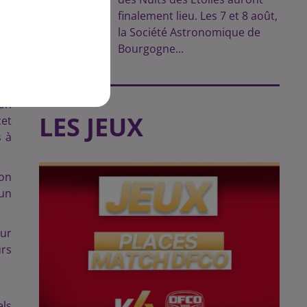
finalement lieu. Les 7 et 8 août,
la Société Astronomique de
Bourgogne...
ion
LES JEUX
cet
s à
ion
 un
our
urs
els