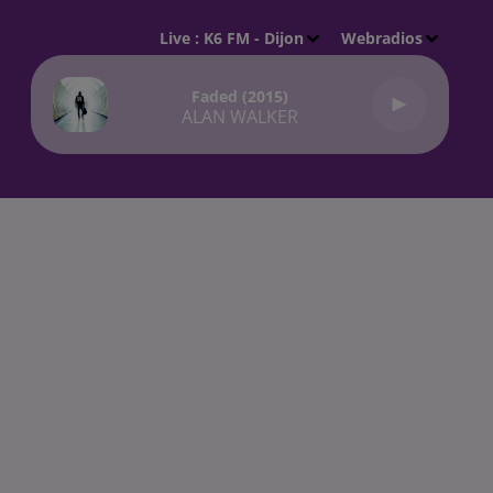
Live :
K6 FM - Dijon
Webradios
Faded (2015)
ALAN WALKER