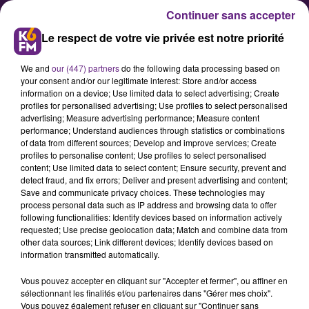
Continuer sans accepter
Le respect de votre vie privée est notre priorité
We and
our (447) partners
do the following data processing based on
your consent and/or our legitimate interest: Store and/or access
information on a device; Use limited data to select advertising; Create
profiles for personalised advertising; Use profiles to select personalised
advertising; Measure advertising performance; Measure content
performance; Understand audiences through statistics or combinations
of data from different sources; Develop and improve services; Create
Ligue 2 et rachat : le président
profiles to personalise content; Use profiles to select personalised
du DFCO Pierre-Henri Deballon
content; Use limited data to select content; Ensure security, prevent and
detect fraud, and fix errors; Deliver and present advertising and content;
se livre sans langue de bois
Save and communicate privacy choices. These technologies may
process personal data such as IP address and browsing data to offer
following functionalities: Identify devices based on information actively
requested; Use precise geolocation data; Match and combine data from
other data sources; Link different devices; Identify devices based on
information transmitted automatically.
Vous pouvez accepter en cliquant sur "Accepter et fermer", ou affiner en
sélectionnant les finalités et/ou partenaires dans "Gérer mes choix".
Vous pouvez également refuser en cliquant sur "Continuer sans