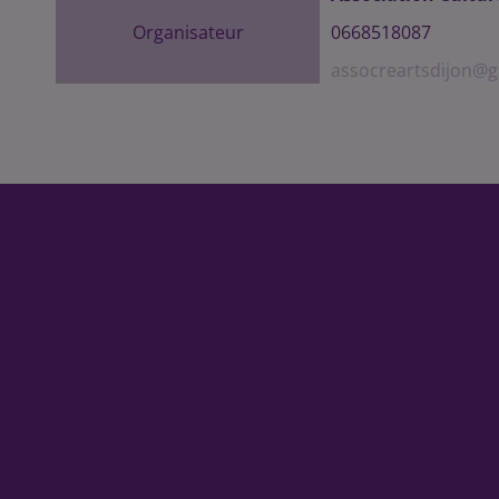
Organisateur
0668518087
assocreartsdijon@