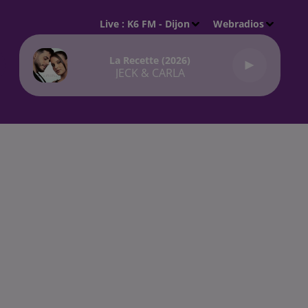
Live :
K6 FM - Dijon
Webradios
La Recette (2026)
JECK & CARLA