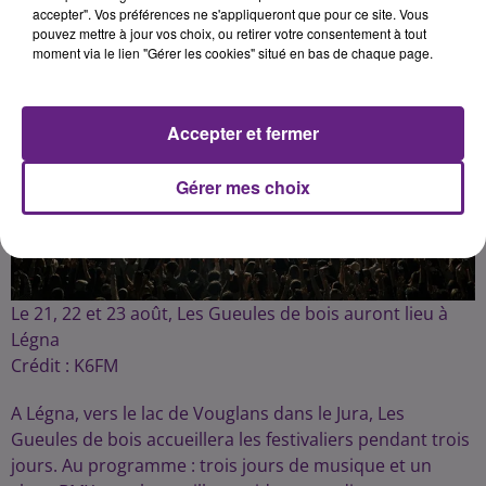
Publié : 27 juillet 2025 à 12h00 par Camille François
accepter". Vos préférences ne s'appliqueront que pour ce site. Vous
pouvez mettre à jour vos choix, ou retirer votre consentement à tout
moment via le lien "Gérer les cookies" situé en bas de chaque page.
Accepter et fermer
Gérer mes choix
Le 21, 22 et 23 août, Les Gueules de bois auront lieu à
Légna
Crédit :
K6FM
A Légna, vers le lac de Vouglans dans le Jura, Les
Gueules de bois accueillera les festivaliers pendant trois
jours. Au programme : trois jours de musique et
un