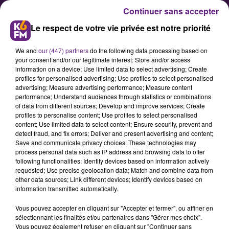
Continuer sans accepter
Le respect de votre vie privée est notre priorité
We and
our (447) partners
do the following data processing based on
your consent and/or our legitimate interest: Store and/or access
information on a device; Use limited data to select advertising; Create
profiles for personalised advertising; Use profiles to select personalised
advertising; Measure advertising performance; Measure content
Moins d’un mois avant le début
performance; Understand audiences through statistics or combinations
of data from different sources; Develop and improve services; Create
du festival Les Gueules de Bois
profiles to personalise content; Use profiles to select personalised
content; Use limited data to select content; Ensure security, prevent and
detect fraud, and fix errors; Deliver and present advertising and content;
La 5ème édition du festival Les
Save and communicate privacy choices. These technologies may
process personal data such as IP address and browsing data to offer
Gueules de Bois aura lieu le 21, 22
following functionalities: Identify devices based on information actively
et 23 août 2025 à Légna dans le
requested; Use precise geolocation data; Match and combine data from
other data sources; Link different devices; Identify devices based on
Jura. Plus que quelques places
information transmitted automatically.
avant d’être complet.
Vous pouvez accepter en cliquant sur "Accepter et fermer", ou affiner en
sélectionnant les finalités et/ou partenaires dans "Gérer mes choix".
Vous pouvez également refuser en cliquant sur "Continuer sans