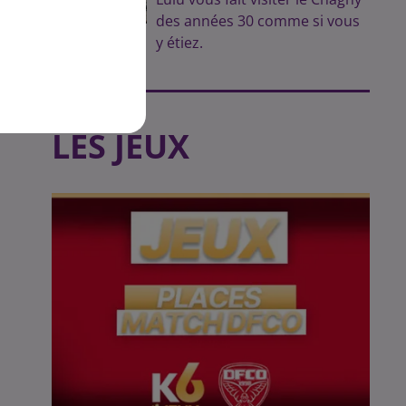
des années 30 comme si vous
 de
y étiez.
LES JEUX