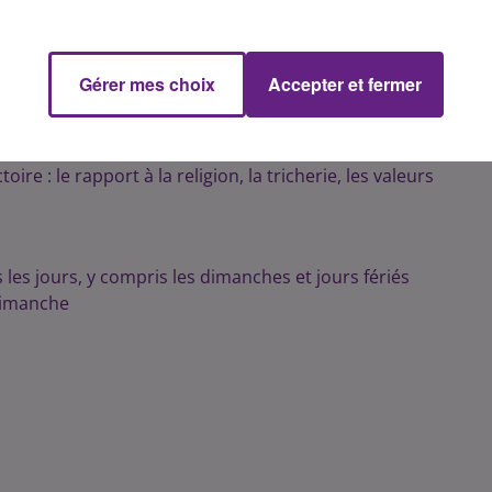
ématiques qui font écho aux deux périodes de l’Antiquité et
Gérer mes choix
Accepter et fermer
ire : le rapport à la religion, la tricherie, les valeurs
 les jours, y compris les dimanches et jours fériés
 dimanche