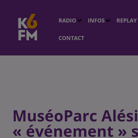
RADIO
INFOS
REPLAY
CONTACT
MuséoParc Alési
« événement » s