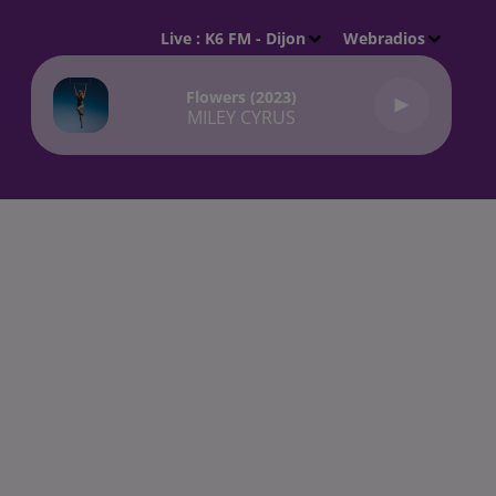
Live :
K6 FM - Dijon
Webradios
Flowers (2023)
MILEY CYRUS