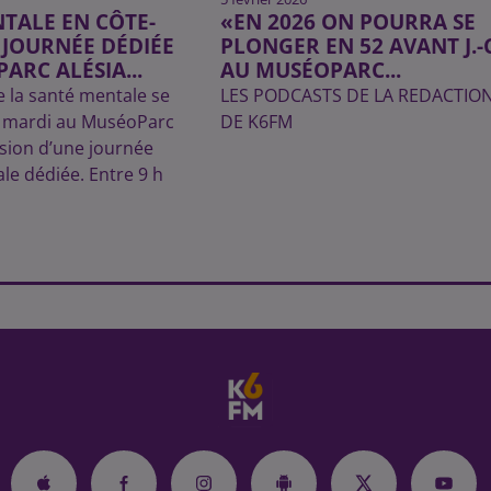
TALE EN CÔTE-
«EN 2026 ON POURRA SE
E JOURNÉE DÉDIÉE
PLONGER EN 52 AVANT J.-C
ARC ALÉSIA...
AU MUSÉOPARC...
e la santé mentale se
LES PODCASTS DE LA REDACTIO
e mardi au MuséoParc
DE K6FM
asion d’une journée
e dédiée. Entre 9 h