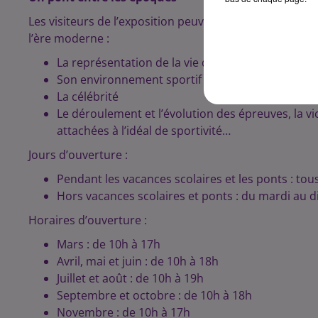
Les visiteurs de l’exposition peuvent découvrir des th
l’ère moderne :
La représentation de la vie de l’athlète
Son environnement sportif
La célébrité
Le déroulement et l’évolution des épreuves, la victo
attachées à l’idéal de sportivité…
Jours d’ouverture :
Pendant les vacances scolaires et les ponts : tous
Hors vacances scolaires et ponts : du mardi au
Horaires d’ouverture :
Mars : de 10h à 17h
Avril, mai et juin : de 10h à 18h
Juillet et août : de 10h à 19h
Septembre et octobre : de 10h à 18h
Novembre : de 10h à 17h