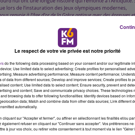
urd’hui ont une longue histoire qui remonte à l’Antiquité. 
ique lors de l’instauration des Jeux olympiques modernes,
 nous renvoie à l’âge d’or de la Grèce antique avec des épreuves e
 explique le MuséoParc.
Contin
aissance du public l’histoire des Jeux olympiques de
ages qui nous parviennent principalement des descriptions tiré
Le respect de votre vie privée est notre priorité
s des fouilles archéologiques : statues, vases, pièces de monnaie,
ers
do the following data processing based on your consent and/or our legitimate int
un excellent moyen d’illustrer et de préciser les nombreuses
device; Use limited data to select advertising; Create profiles for personalised adver
berceau des Jeux olympiques, Olympie. »
vertising; Measure advertising performance; Measure content performance; Unders
ns of data from different sources; Develop and improve services; Create profiles to 
alised content; Use limited data to select content; Ensure security, prevent and detect
 dévoile un peu plus sur l'exposition :
ertising and content; Save and communicate privacy choices. These technologies
and browsing data to offer following functionalities: Identify devices based on infor
eolocation data; Match and combine data from other data sources; Link different de
nsmitted automatically.
cliquant sur "Accepter et fermer", ou affiner en sélectionnant les finalités et/ou pa
 également refuser en cliquant sur "Continuer sans accepter". Vos préférences ne 
tre à jour vos choix, ou retirer votre consentement à tout moment via le lien "Gérer 