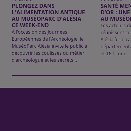
PLONGEZ DANS
SANTÉ MEN
L'ALIMENTATION ANTIQUE
D’OR : UN
AU MUSÉOPARC D'ALÉSIA
AU MUSÉOP
CE WEEK-END
Les acteurs d
À l’occasion des Journées
réunissent c
Européennes de l’Archéologie, le
Alésia à l’occ
MuséoParc Alésia invite le public à
départemental
découvrir les coulisses du métier
et 16 h, une...
d’archéologue et les secrets...