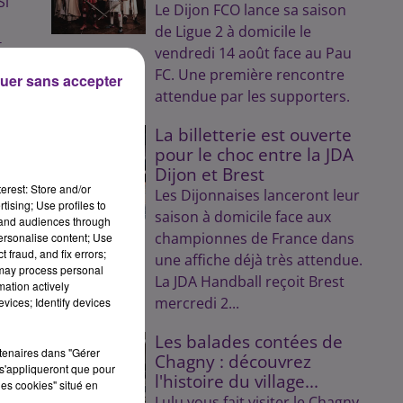
Si
Le Dijon FCO lance sa saison
de Ligue 2 à domicile le
t
vendredi 14 août face au Pau
FC. Une première rencontre
uer sans accepter
attendue par les supporters.
La billetterie est ouverte
es
pour le choc entre la JDA
Dijon et Brest
erest: Store and/or
Les Dijonnaises lanceront leur
tising; Use profiles to
saison à domicile face aux
tand audiences through
championnes de France dans
personalise content; Use
 fraud, and fix errors;
une affiche déjà très attendue.
 may process personal
La JDA Handball reçoit Brest
mation actively
mercredi 2...
vices; Identify devices
Les balades contées de
rtenaires dans "Gérer
Chagny : découvrez
s'appliqueront que pour
l'histoire du village...
les cookies" situé en
Lulu vous fait visiter le Chagny