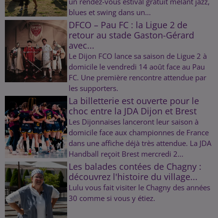
un rendez-vous estival gratuit mêlant jazz,
blues et swing dans un...
DFCO – Pau FC : la Ligue 2 de
retour au stade Gaston-Gérard
avec...
Le Dijon FCO lance sa saison de Ligue 2 à
domicile le vendredi 14 août face au Pau
FC. Une première rencontre attendue par
les supporters.
La billetterie est ouverte pour le
choc entre la JDA Dijon et Brest
Les Dijonnaises lanceront leur saison à
domicile face aux championnes de France
dans une affiche déjà très attendue. La JDA
Handball reçoit Brest mercredi 2...
Les balades contées de Chagny :
découvrez l'histoire du village...
Lulu vous fait visiter le Chagny des années
30 comme si vous y étiez.