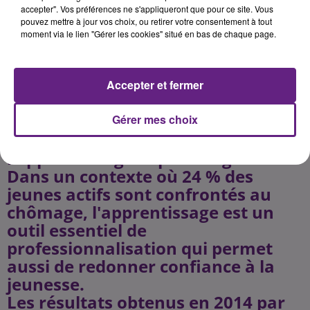
au sein du Conseil Général.
accepter". Vos préférences ne s'appliqueront que pour ce site. Vous
pouvez mettre à jour vos choix, ou retirer votre consentement à tout
24 apprentis se forment au Conseil
moment via le lien "Gérer les cookies" situé en bas de chaque page.
Général
Ces nouveaux apprentis rejoignent
les onze autres qui poursuivent
Accepter et fermer
leur cycle de formation au sein de
la collectivité. Le Conseil Général
Gérer mes choix
est fermement engagé en faveur de
l'apprentissage depuis vingt ans.
Dans un contexte où 24 % des
jeunes actifs sont confrontés au
chômage, l'apprentissage est un
outil essentiel de
professionnalisation qui permet
aussi de redonner confiance à la
jeunesse.
Les résultats obtenus en 2014 par