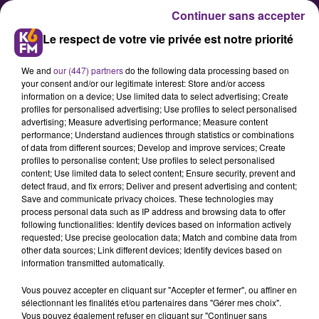
Continuer sans accepter
Le respect de votre vie privée est notre priorité
We and
our (447) partners
do the following data processing based on
your consent and/or our legitimate interest: Store and/or access
information on a device; Use limited data to select advertising; Create
profiles for personalised advertising; Use profiles to select personalised
advertising; Measure advertising performance; Measure content
13 nouveaux apprentis au
performance; Understand audiences through statistics or combinations
of data from different sources; Develop and improve services; Create
Conseil Général
profiles to personalise content; Use profiles to select personalised
content; Use limited data to select content; Ensure security, prevent and
detect fraud, and fix errors; Deliver and present advertising and content;
Jeudi 11 septembre 2014, Martine
Save and communicate privacy choices. These technologies may
process personal data such as IP address and browsing data to offer
Eap-Dupin, conseillère générale et
following functionalities: Identify devices based on information actively
présidente de la Commission en
requested; Use precise geolocation data; Match and combine data from
other data sources; Link different devices; Identify devices based on
charge du personnel, et Xavier
information transmitted automatically.
Barrois, Directeur Général des
Vous pouvez accepter en cliquant sur "Accepter et fermer", ou affiner en
Services Départementaux ont
sélectionnant les finalités et/ou partenaires dans "Gérer mes choix".
accueilli treize nouveaux apprentis
Vous pouvez également refuser en cliquant sur "Continuer sans