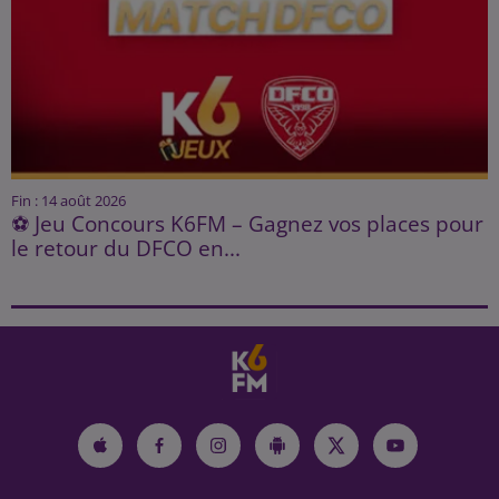
Fin : 14 août 2026
⚽ Jeu Concours K6FM – Gagnez vos places pour
le retour du DFCO en...