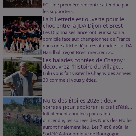
FC. Une première rencontre attendue par
les supporters.
La billetterie est ouverte pour le
choc entre la JDA Dijon et Brest
Les Dijonnaises lanceront leur saison à
domicile face aux championnes de France
dans une affiche déjà très attendue. La JDA
Handball reçoit Brest mercredi 2...
Les balades contées de Chagny :
découvrez l'histoire du village...
Lulu vous fait visiter le Chagny des années
30 comme si vous y étiez.
Nuits des Étoiles 2026 : deux
soirées pour explorer le ciel d’été...
Initialement annulées par crainte
d’incendie, les soirées des Nuits des Étoiles
auront finalement lieu. Les 7 et 8 août, la
Société Astronomique de Bourgogne...