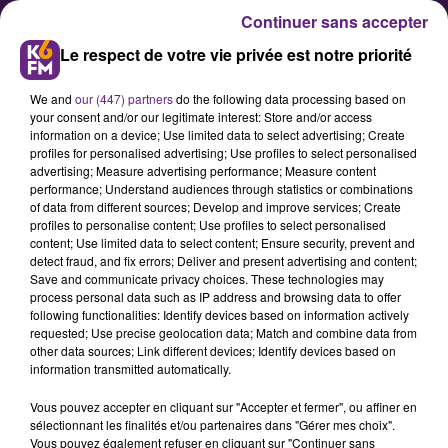
Continuer sans accepter
Le respect de votre vie privée est notre priorité
We and
our (447) partners
do the following data processing based on
your consent and/or our legitimate interest: Store and/or access
information on a device; Use limited data to select advertising; Create
profiles for personalised advertising; Use profiles to select personalised
advertising; Measure advertising performance; Measure content
2016: les voeux de José Almeida,
performance; Understand audiences through statistics or combinations
of data from different sources; Develop and improve services; Create
maire de Lonvic
profiles to personalise content; Use profiles to select personalised
content; Use limited data to select content; Ensure security, prevent and
detect fraud, and fix errors; Deliver and present advertising and content;
J'adresse à toutes les
Save and communicate privacy choices. These technologies may
process personal data such as IP address and browsing data to offer
Longviciennes et à tous les
following functionalities: Identify devices based on information actively
Longviciens tous mes vÅux de
requested; Use precise geolocation data; Match and combine data from
other data sources; Link different devices; Identify devices based on
bonheur et de santé pour cette
information transmitted automatically.
nouvelle année 2016. Après une
Vous pouvez accepter en cliquant sur "Accepter et fermer", ou affiner en
année 2015 marquée par les actes
sélectionnant les finalités et/ou partenaires dans "Gérer mes choix".
terroristes qui ont touché
Vous pouvez également refuser en cliquant sur "Continuer sans